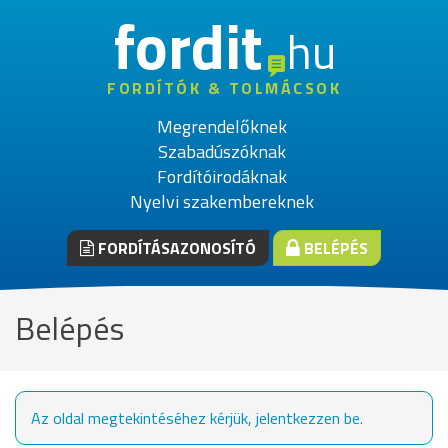
fordit
hu
FORDÍTÓK & TOLMÁCSOK
Megrendelőknek
Szabadúszóknak
Fordítóirodáknak
Nyelvi szakembereknek
FORDÍTÁSAZONOSÍTÓ
BELÉPÉS
Belépés
Az oldal megtekintéséhez kérjük, jelentkezzen be.