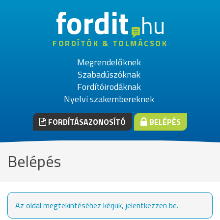
fordit
hu
FORDÍTÓK & TOLMÁCSOK
Megrendelőknek
Szabadúszóknak
Fordítóirodáknak
Nyelvi szakembereknek
FORDÍTÁSAZONOSÍTÓ
BELÉPÉS
Belépés
Az oldal megtekintéséhez kérjük, jelentkezzen be.