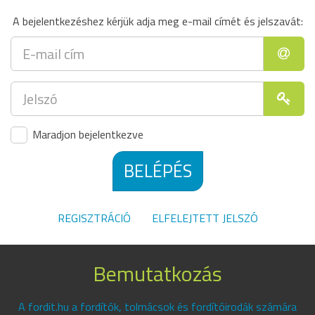
A bejelentkezéshez kérjük adja meg e-mail címét és jelszavát:
Maradjon bejelentkezve
BELÉPÉS
REGISZTRÁCIÓ
ELFELEJTETT JELSZÓ
Bemutatkozás
A fordit.hu a fordítók, tolmácsok és fordítóirodák számára