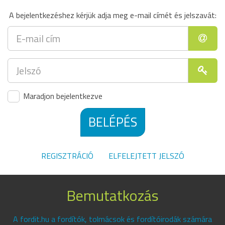
A bejelentkezéshez kérjük adja meg e-mail címét és jelszavát:
Maradjon bejelentkezve
BELÉPÉS
REGISZTRÁCIÓ
ELFELEJTETT JELSZÓ
Bemutatkozás
A fordit.hu a fordítók, tolmácsok és fordítóirodák számára