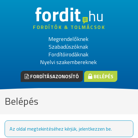
fordit
hu
FORDÍTÓK & TOLMÁCSOK
Megrendelőknek
Szabadúszóknak
Fordítóirodáknak
Nyelvi szakembereknek
FORDÍTÁSAZONOSÍTÓ
BELÉPÉS
Belépés
Az oldal megtekintéséhez kérjük, jelentkezzen be.