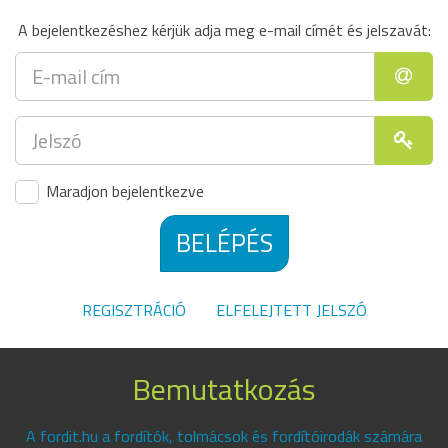
A bejelentkezéshez kérjük adja meg e-mail címét és jelszavát:
Maradjon bejelentkezve
BELÉPÉS
REGISZTRÁCIÓ
ELFELEJTETT JELSZÓ
Bemutatkozás
A fordit.hu a fordítók, tolmácsok és fordítóirodák számára