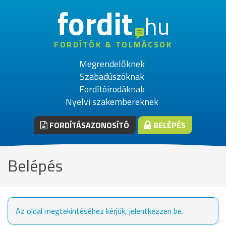
fordit
hu
FORDÍTÓK & TOLMÁCSOK
Megrendelőknek
Szabadúszóknak
Fordítóirodáknak
Nyelvi szakembereknek
FORDÍTÁSAZONOSÍTÓ
BELÉPÉS
Belépés
Az oldal megtekintéséhez kérjük, jelentkezzen be.