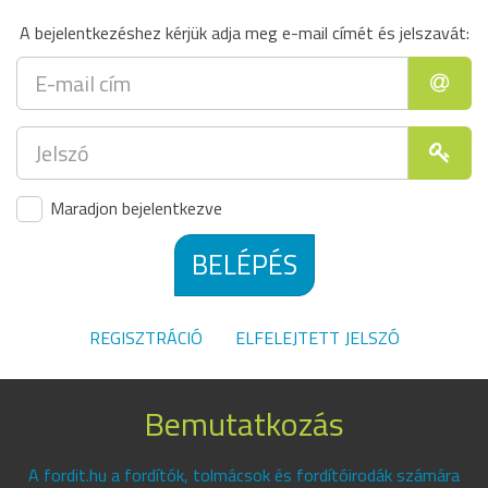
A bejelentkezéshez kérjük adja meg e-mail címét és jelszavát:
Maradjon bejelentkezve
BELÉPÉS
REGISZTRÁCIÓ
ELFELEJTETT JELSZÓ
Bemutatkozás
A fordit.hu a fordítók, tolmácsok és fordítóirodák számára