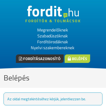
fordit
hu
FORDÍTÓK & TOLMÁCSOK
Megrendelőknek
Szabadúszóknak
Fordítóirodáknak
Nyelvi szakembereknek
FORDÍTÁSAZONOSÍTÓ
BELÉPÉS
Belépés
Az oldal megtekintéséhez kérjük, jelentkezzen be.