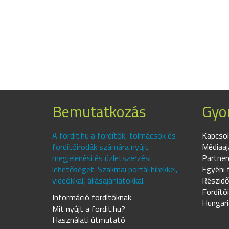
Bemutatkozás
Gyor
A fordit.hu a fordítók, tolmácsok és
Kapcsol
fordítóirodák számára nyújt
Médiaaj
megjelenési és üzletszerzési
Partner
lehetőséget. Szakmai portál hírekkel,
Egyéni 
videókkal, állásajánlatokkal.
Részidő
Fordító
Információ fordítóknak
Hungari
Mit nyújt a fordit.hu?
Használati útmutató