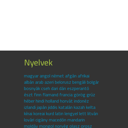
Nyelvek
magyar angol német afgán afrikai
albán arab azeri belorusz bengáli bolgár
bosnyák cseh dari dán eszperantó
észt finn flamand francia görög grúz
héber hindi holland horvát indonéz
izlandi japán jiddis katalán kazah kelta
kínai koreai kurd latin lengyel lett litván
lovári cigány macedón mandarin
moldáv mongol norvég olasz orosz