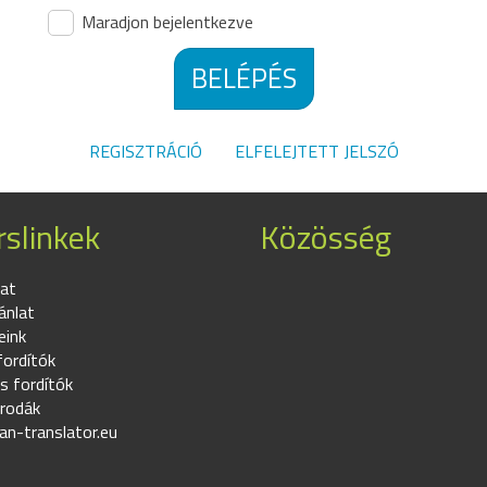
Maradjon bejelentkezve
BELÉPÉS
REGISZTRÁCIÓ
ELFELEJTETT JELSZÓ
slinkek
Közösség
at
ánlat
eink
fordítók
s fordítók
irodák
an-translator.eu