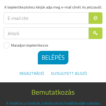
A bejelentkezéshez kérjük adja meg e-mail címét és jelszavát:
Maradjon bejelentkezve
BELÉPÉS
REGISZTRÁCIÓ
ELFELEJTETT JELSZÓ
Bemutatkozás
A fordit.hu a fordítók, tolmácsok és fordítóirodák számára