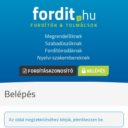
fordit
hu
FORDÍTÓK & TOLMÁCSOK
Megrendelőknek
Szabadúszóknak
Fordítóirodáknak
Nyelvi szakembereknek
FORDÍTÁSAZONOSÍTÓ
BELÉPÉS
Belépés
Az oldal megtekintéséhez kérjük, jelentkezzen be.