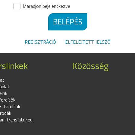
Maradjon bejelentkezve
BELÉPÉS
REGISZTRÁCIÓ
ELFELEJTETT JELSZÓ
slinkek
Közösség
at
ánlat
eink
fordítók
s fordítók
irodák
an-translator.eu