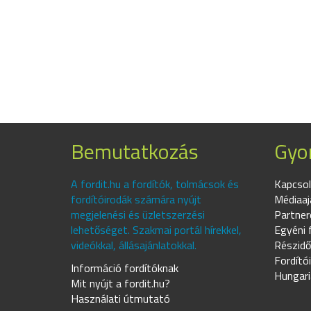
Bemutatkozás
Gyor
A fordit.hu a fordítók, tolmácsok és
Kapcsol
fordítóirodák számára nyújt
Médiaaj
megjelenési és üzletszerzési
Partner
lehetőséget. Szakmai portál hírekkel,
Egyéni 
videókkal, állásajánlatokkal.
Részidő
Fordító
Információ fordítóknak
Hungari
Mit nyújt a fordit.hu?
Használati útmutató