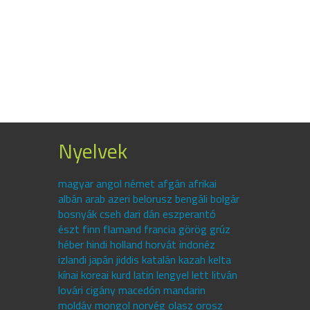
Nyelvek
magyar angol német afgán afrikai
albán arab azeri belorusz bengáli bolgár
bosnyák cseh dari dán eszperantó
észt finn flamand francia görög grúz
héber hindi holland horvát indonéz
izlandi japán jiddis katalán kazah kelta
kínai koreai kurd latin lengyel lett litván
lovári cigány macedón mandarin
moldáv mongol norvég olasz orosz