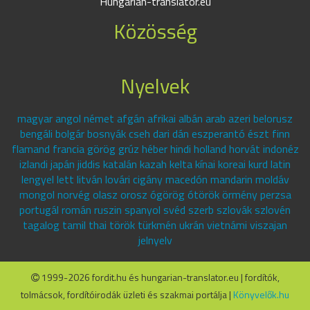
Hungarian-translator.eu
Közösség
Nyelvek
magyar angol német afgán afrikai albán arab azeri belorusz
bengáli bolgár bosnyák cseh dari dán eszperantó észt finn
flamand francia görög grúz héber hindi holland horvát indonéz
izlandi japán jiddis katalán kazah kelta kínai koreai kurd latin
lengyel lett litván lovári cigány macedón mandarin moldáv
mongol norvég olasz orosz ógörög ótörök örmény perzsa
portugál román ruszin spanyol svéd szerb szlovák szlovén
tagalog tamil thai török türkmén ukrán vietnámi viszajan
jelnyelv
1999-2026 fordit.hu és hungarian-translator.eu | fordítók,
tolmácsok, fordítóirodák üzleti és szakmai portálja |
Könyvelők.hu