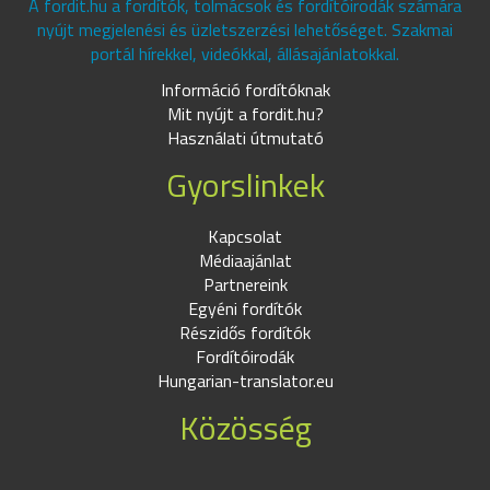
A fordit.hu a fordítók, tolmácsok és fordítóirodák számára
nyújt megjelenési és üzletszerzési lehetőséget. Szakmai
portál hírekkel, videókkal, állásajánlatokkal.
Információ fordítóknak
Mit nyújt a fordit.hu?
Használati útmutató
Gyorslinkek
Kapcsolat
Médiaajánlat
Partnereink
Egyéni fordítók
Részidős fordítók
Fordítóirodák
Hungarian-translator.eu
Közösség