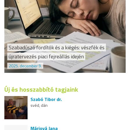
Szabadúszó fordítók és a kiégés: vészfék és
újratervezés piaci fejreállás idején
2025. december 9.
Új és hosszabbító tagjaink
Szabó Tibor dr.
svéd, dán
Máriová Jana