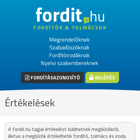
fordit
hu
FORDÍTÓK & TOLMÁCSOK
Megrendelőknek
Szabadúszóknak
Fordítóirodáknak
Nyelvi szakembereknek
FORDÍTÁSAZONOSÍTÓ
BELÉPÉS
Értékelések
A fordit.hu tagjai értékelést küldhetnek megbízóikról,
illetve a megbízók értékelhetik fordító, tolmács és iroda