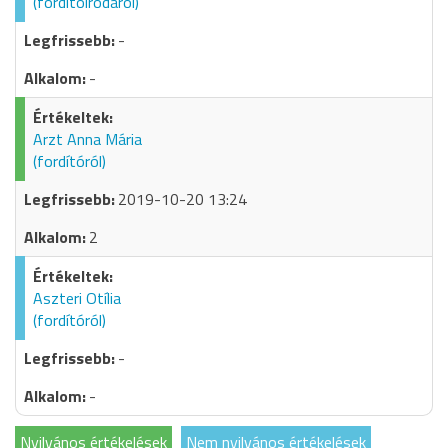
(fordítóirodáról)
-
-
Arzt Anna Mária
(fordítóról)
2019-10-20 13:24
2
Aszteri Otília
(fordítóról)
-
-
Nyilvános értékelések
Nem nyilvános értékelések