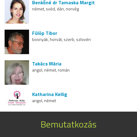
Benkőné dr Tamaska Margit
német, svéd, dán, norvég
Fülöp Tibor
bosnyák, horvát, szerb, szlovén
Takács Mária
angol, német, román
Katharina Kellig
angol, német
Bemutatkozás