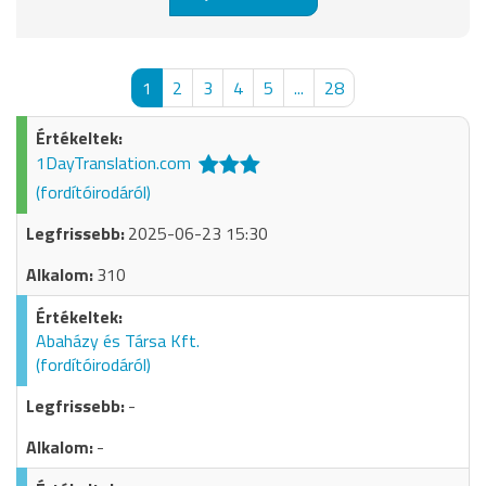
1
2
3
4
5
...
28
1DayTranslation.com
(fordítóirodáról)
2025-06-23 15:30
310
Abaházy és Társa Kft.
(fordítóirodáról)
-
-