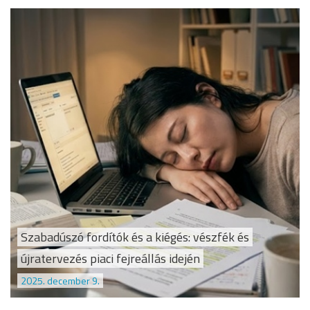
Szabadúszó fordítók és a kiégés: vészfék és
újratervezés piaci fejreállás idején
2025. december 9.