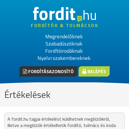
fordit
hu
FORDÍTÓK & TOLMÁCSOK
Megrendelőknek
Szabadúszóknak
Fordítóirodáknak
Nyelvi szakembereknek
FORDÍTÁSAZONOSÍTÓ
BELÉPÉS
Értékelések
A fordit.hu tagjai értékelést küldhetnek megbízóikról,
illetve a megbízók értékelhetik fordító, tolmács és iroda