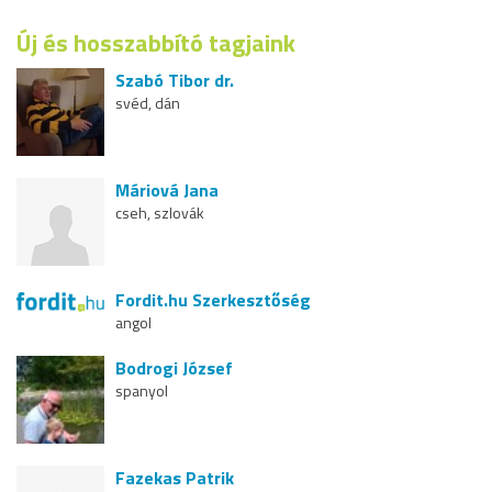
Új és hosszabbító tagjaink
Szabó Tibor dr.
svéd, dán
Máriová Jana
cseh, szlovák
Fordit.hu Szerkesztőség
angol
Bodrogi József
spanyol
Fazekas Patrik