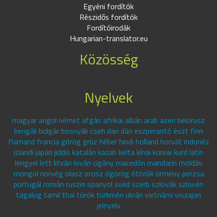
Egyéni fordítók
Részidős fordítók
Fordítóirodák
Hungarian-translator.eu
Közösség
Nyelvek
magyar angol német afgán afrikai albán arab azeri belorusz
bengáli bolgár bosnyák cseh dari dán eszperantó észt finn
flamand francia görög grúz héber hindi holland horvát indonéz
izlandi japán jiddis katalán kazah kelta kínai koreai kurd latin
lengyel lett litván lovári cigány macedón mandarin moldáv
mongol norvég olasz orosz ógörög ótörök örmény perzsa
portugál román ruszin spanyol svéd szerb szlovák szlovén
tagalog tamil thai török türkmén ukrán vietnámi viszajan
jelnyelv