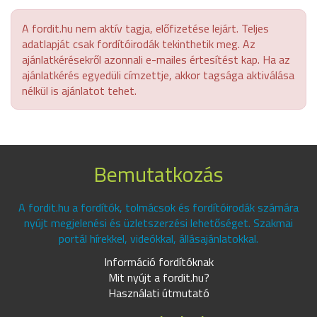
A fordit.hu nem aktív tagja, előfizetése lejárt. Teljes
adatlapját csak fordítóirodák tekinthetik meg. Az
ajánlatkérésekről azonnali e-mailes értesítést kap. Ha az
ajánlatkérés egyedüli címzettje, akkor tagsága aktiválása
nélkül is ajánlatot tehet.
Bemutatkozás
A fordit.hu a fordítók, tolmácsok és fordítóirodák számára
nyújt megjelenési és üzletszerzési lehetőséget. Szakmai
portál hírekkel, videókkal, állásajánlatokkal.
Információ fordítóknak
Mit nyújt a fordit.hu?
Használati útmutató