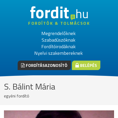
fordit
hu
FORDÍTÓK & TOLMÁCSOK
Megrendelőknek
Szabadúszóknak
Fordítóirodáknak
Nyelvi szakembereknek
FORDÍTÁSAZONOSÍTÓ
BELÉPÉS
S. Bálint Mária
egyéni fordító