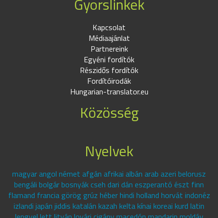
Gyorslinkek
Kapcsolat
Médiaajánlat
Partnereink
Egyéni fordítók
Részidős fordítók
Fordítóirodák
Hungarian-translator.eu
Közösség
Nyelvek
magyar angol német afgán afrikai albán arab azeri belorusz
bengáli bolgár bosnyák cseh dari dán eszperantó észt finn
flamand francia görög grúz héber hindi holland horvát indonéz
izlandi japán jiddis katalán kazah kelta kínai koreai kurd latin
lengyel lett litván lovári cigány macedón mandarin moldáv