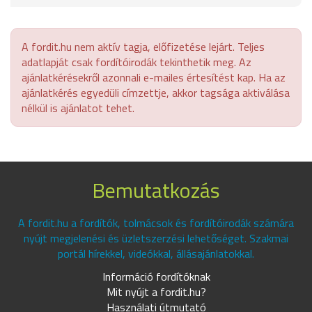
A fordit.hu nem aktív tagja, előfizetése lejárt. Teljes
adatlapját csak fordítóirodák tekinthetik meg. Az
ajánlatkérésekről azonnali e-mailes értesítést kap. Ha az
ajánlatkérés egyedüli címzettje, akkor tagsága aktiválása
nélkül is ajánlatot tehet.
Bemutatkozás
A fordit.hu a fordítók, tolmácsok és fordítóirodák számára
nyújt megjelenési és üzletszerzési lehetőséget. Szakmai
portál hírekkel, videókkal, állásajánlatokkal.
Információ fordítóknak
Mit nyújt a fordit.hu?
Használati útmutató