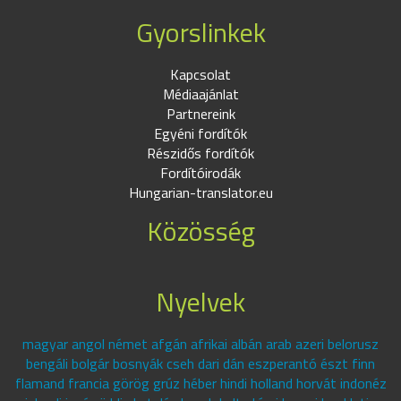
Gyorslinkek
Kapcsolat
Médiaajánlat
Partnereink
Egyéni fordítók
Részidős fordítók
Fordítóirodák
Hungarian-translator.eu
Közösség
Nyelvek
magyar angol német afgán afrikai albán arab azeri belorusz
bengáli bolgár bosnyák cseh dari dán eszperantó észt finn
flamand francia görög grúz héber hindi holland horvát indonéz