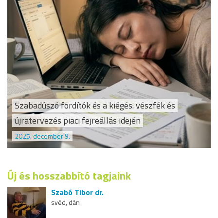
Szabadúszó fordítók és a kiégés: vészfék és
újratervezés piaci fejreállás idején
2025. december 9.
Új és hosszabbító tagjaink
Szabó Tibor dr.
svéd, dán