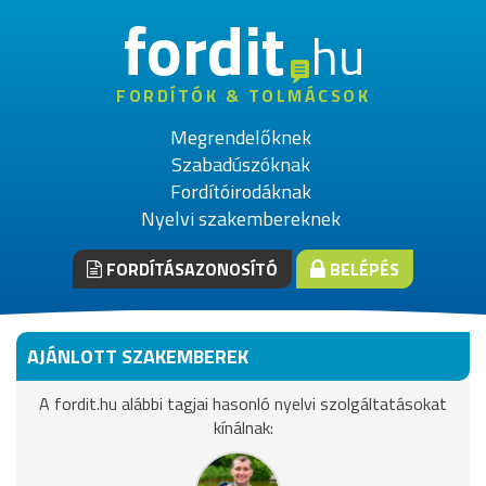
fordit
hu
FORDÍTÓK & TOLMÁCSOK
Megrendelőknek
Szabadúszóknak
Fordítóirodáknak
Nyelvi szakembereknek
FORDÍTÁSAZONOSÍTÓ
BELÉPÉS
AJÁNLOTT SZAKEMBEREK
A fordit.hu alábbi tagjai hasonló nyelvi szolgáltatásokat
kínálnak: