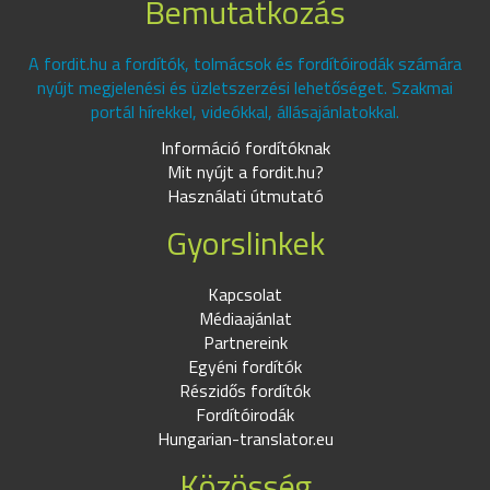
Bemutatkozás
A fordit.hu a fordítók, tolmácsok és fordítóirodák számára
nyújt megjelenési és üzletszerzési lehetőséget. Szakmai
portál hírekkel, videókkal, állásajánlatokkal.
Információ fordítóknak
Mit nyújt a fordit.hu?
Használati útmutató
Gyorslinkek
Kapcsolat
Médiaajánlat
Partnereink
Egyéni fordítók
Részidős fordítók
Fordítóirodák
Hungarian-translator.eu
Közösség