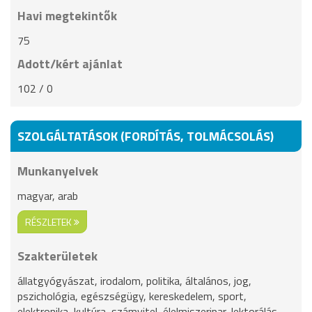
Havi megtekintők
75
Adott/kért ajánlat
102 / 0
SZOLGÁLTATÁSOK (FORDÍTÁS, TOLMÁCSOLÁS)
Munkanyelvek
magyar, arab
RÉSZLETEK
Szakterületek
állatgyógyászat, irodalom, politika, általános, jog,
pszichológia, egészségügy, kereskedelem, sport,
elektronika, kultúra, számvitel, élelmiszeripar, lektorálás,