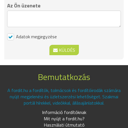
Az Ön üzenete
Adatok megjegyzése
KÜLDÉS
Bemutatkozás
A fordit.hu a fordítók, tolmácsok és fordítóirodák számára
nyújt megjelenési és üzletszerzési lehetőséget. Szakmai
portál hírekkel, videókkal, állásajánlatokkal.
Információ fordítóknak
Mit nyújt a fordit.hu?
Használati útmutató