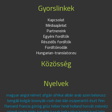
Gyorslinkek
Kapcsolat
Médiaajánlat
Partnereink
Egyéni fordítók
Részidős fordítók
Fordítóirodák
Hungarian-translator.eu
Közösség
Nyelvek
magyar angol német afgán afrikai albán arab azeri belorusz
bengáli bolgár bosnyák cseh dari dán eszperantó észt finn
flamand francia görög grúz héber hindi holland horvát indonéz
izlandi japán jiddis katalán kazah kelta kínai koreai kurd latin