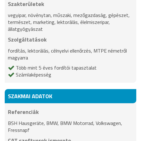
Szakterületek
vegyipar, növénytan, műszaki, mezőgazdaság, gépészet,
természet, marketing, lektorálás, élelmiszeripar,
állatgyógyászat
Szolgáltatások
fordítás, lektorálás, célnyelvi ellenőrzés, MTPE németről
magyarra
Több mint 5 éves fordítói tapasztalat
Számlaképesség
SZAKMAI ADATOK
Referenciák
BSH Hausgeräte, BMW, BMW Motorrad, Volkswagen,
Fressnapf
CAT szoftverek ismerete