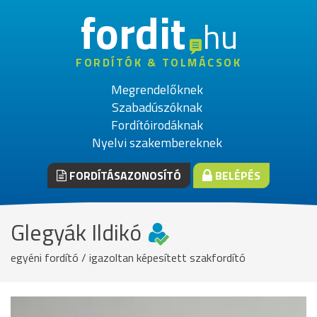
fordit
hu
FORDÍTÓK & TOLMÁCSOK
Megrendelőknek
Szabadúszóknak
Fordítóirodáknak
Nyelvi szakembereknek
FORDÍTÁSAZONOSÍTÓ
BELÉPÉS
Glegyák Ildikó
egyéni fordító / igazoltan képesített szakfordító