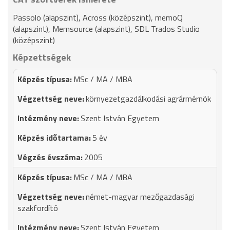
Passolo (alapszint), Across (középszint), memoQ
(alapszint), Memsource (alapszint), SDL Trados Studio
(középszint)
Képzettségek
MSc / MA / MBA
környezetgazdálkodási agrármérnök
Szent István Egyetem
5 év
2005
MSc / MA / MBA
német-magyar mezőgazdasági
szakfordító
Szent István Egyetem