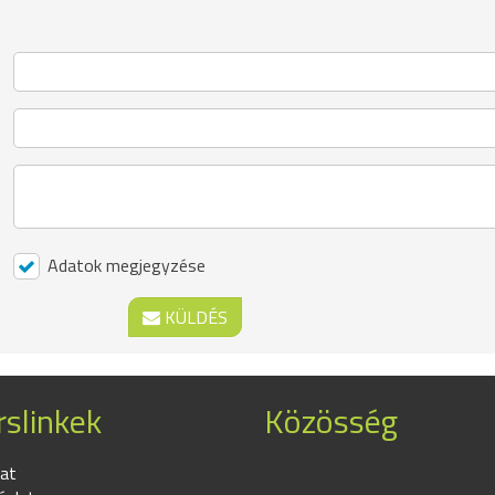
Adatok megjegyzése
KÜLDÉS
slinkek
Közösség
at