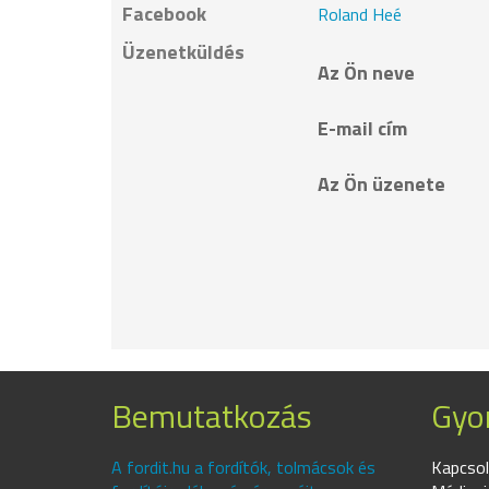
Facebook
Roland Heé
Üzenetküldés
Az Ön neve
E-mail cím
Az Ön üzenete
Bemutatkozás
Gyor
A fordit.hu a fordítók, tolmácsok és
Kapcsol