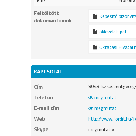
MBA
Erőforr
Feltöltött
Képesitő bizonyit
dokumentumok
oklevelek .pdf
Oktatási Hivatal 
KAPCSOLAT
Cím
8043 Iszkaszentgyörgy
Telefon
megmutat
E-mail cím
megmutat
Web
http://www.fordit.hu/
Skype
megmutat »