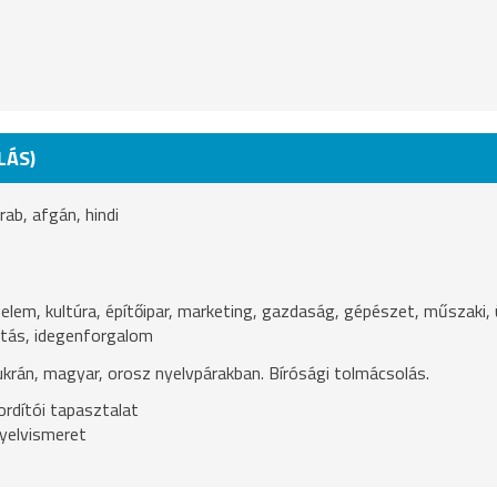
LÁS)
rab, afgán, hindi
delem, kultúra, építőipar, marketing, gazdaság, gépészet, műszaki, ü
atás, idegenforgalom
ukrán, magyar, orosz nyelvpárakban. Bírósági tolmácsolás.
rdítói tapasztalat
yelvismeret