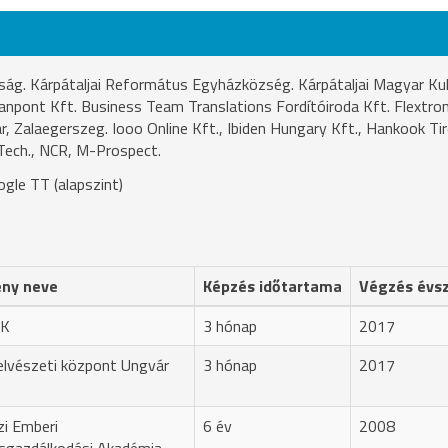
óság. Kárpátaljai Református Egyházközség. Kárpátaljai Magyar Kul
npont Kft. Business Team Translations Fordítóiroda Kft. Flextron
ár, Zalaegerszeg. Iooo Online Kft., Ibiden Hungary Kft., Hankook Tir
Tech., NCR, M-Prospect.
gle TT (alapszint)
ny neve
Képzés időtartama
Végzés évs
TK
3 hónap
2017
elvészeti központ Ungvár
3 hónap
2017
i Emberi
6 év
2008