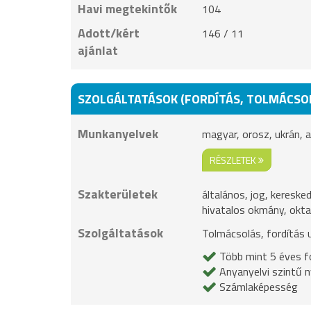
Havi megtekintők
104
Adott/kért
146 / 11
ajánlat
SZOLGÁLTATÁSOK (FORDÍTÁS, TOLMÁCSO
Munkanyelvek
magyar, orosz, ukrán, a
RÉSZLETEK
Szakterületek
általános, jog, kereske
hivatalos okmány, okt
Szolgáltatások
Tolmácsolás, fordítás 
Több mint 5 éves fo
Anyanyelvi szintű n
Számlaképesség