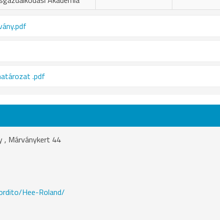
ásgazdálkodási Akadémia
vány.pdf
határozat .pdf
 , Márványkert 44
fordito/Hee-Roland/