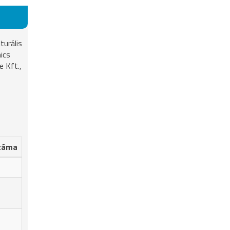
turális
ics
e Kft.,
záma