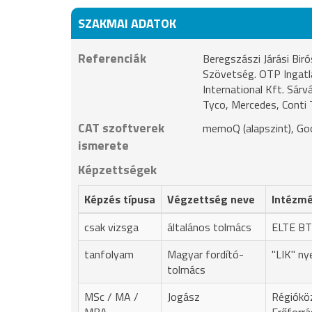
SZAKMAI ADATOK
Referenciák
Beregszászi Járási Bir
Szövetség. OTP Ingatla
International Kft. Sárv
Tyco, Mercedes, Conti 
CAT szoftverek
memoQ (alapszint), Goo
ismerete
Képzettségek
Képzés típusa
Végzettség neve
Intézmé
csak vizsga
általános tolmács
ELTE B
tanfolyam
Magyar fordító-
"LIK" ny
tolmács
MSc / MA /
Jogász
Régióköz