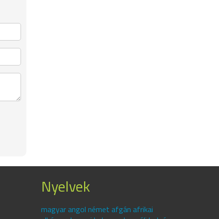
Nyelvek
magyar angol német afgán afrikai