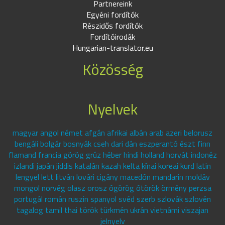
Partnereink
Egyéni fordítók
Részidős fordítók
Fordítóirodák
Hungarian-translator.eu
Közösség
Nyelvek
magyar angol német afgán afrikai albán arab azeri belorusz
bengáli bolgár bosnyák cseh dari dán eszperantó észt finn
flamand francia görög grúz héber hindi holland horvát indonéz
izlandi japán jiddis katalán kazah kelta kínai koreai kurd latin
lengyel lett litván lovári cigány macedón mandarin moldáv
mongol norvég olasz orosz ógörög ótörök örmény perzsa
portugál román ruszin spanyol svéd szerb szlovák szlovén
tagalog tamil thai török türkmén ukrán vietnámi viszajan
jelnyelv