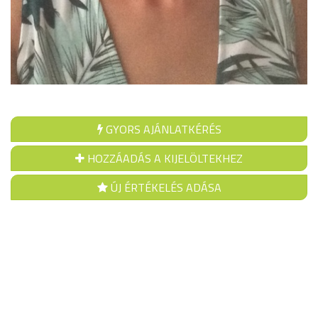
GYORS AJÁNLATKÉRÉS
HOZZÁADÁS A KIJELÖLTEKHEZ
ÚJ ÉRTÉKELÉS ADÁSA