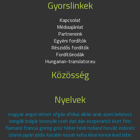
Gyorslinkek
Kapcsolat
Médiaajánlat
Partnereink
Egyéni fordítók
Részidős fordítók
Fordítóirodák
Hungarian-translator.eu
Közösség
Nyelvek
magyar angol német afgán afrikai albán arab azeri belorusz
bengáli bolgár bosnyák cseh dari dán eszperantó észt finn
flamand francia görög grúz héber hindi holland horvát indonéz
izlandi japán jiddis katalán kazah kelta kínai koreai kurd latin