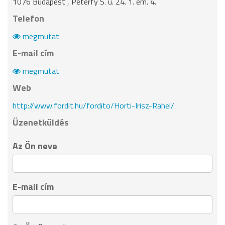
1076 Budapest , Péterfy S. u. 24. 1. em. 4.
Telefon
megmutat
E-mail cím
megmutat
Web
http://www.fordit.hu/fordito/Horti-Irisz-Rahel/
Üzenetküldés
Az Ön neve
E-mail cím