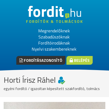
fordit
hu
FORDÍTÓK & TOLMÁCSOK
Megrendelőknek
Szabadúszóknak
Fordítóirodáknak
Nyelvi szakembereknek
FORDÍTÁSAZONOSÍTÓ
BELÉPÉS
Horti Írisz Ráhel
egyéni fordító / igazoltan képesített szakfordító, tolmács