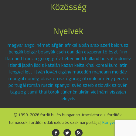
Közösség
Nyelvek
magyar angol német afgán afrikai albán arab azeri belorusz
bengáli bolgár bosnyák cseh dari dán eszperantó észt finn
flamand francia görög grúz héber hindi holland horvát indonéz
izlandi japán jiddis katalán kazah kelta kínai koreai kurd latin
lengyel lett litván lovári cigány macedón mandarin moldáv
mongol norvég olasz orosz ógörög ótörök örmény perzsa
portugál román ruszin spanyol svéd szerb szlovák szlovén
tagalog tamil thai török türkmén ukrán vietnámi viszajan
jelnyelv
1999-2026 fordit.hu és hungarian-translator.eu | fordítók,
tolmácsok, fordítóirodák üzleti és szakmai portálja |
Könyvelők.hu