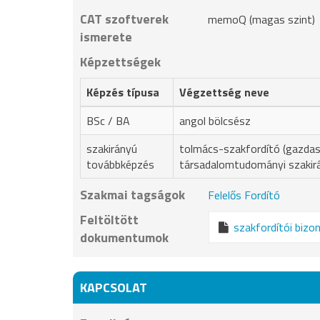
CAT szoftverek
memoQ (magas szint)
ismerete
Képzettségek
Képzés típusa
Végzettség neve
BSc / BA
angol bölcsész
szakirányú
tolmács-szakfordító (gazdas
továbbképzés
társadalomtudományi szakir
Szakmai tagságok
Felelős Fordító
Feltöltött
szakfordítói bizo
dokumentumok
KAPCSOLAT