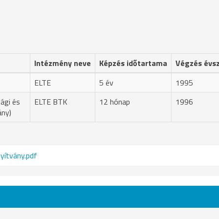
Intézmény neve
Képzés időtartama
Végzés évs
ELTE
5 év
1995
ági és
ELTE BTK
12 hónap
1996
ány)
nyítvány.pdf