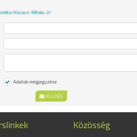
fordito/Kovacs-Mihaly-2/
Adatok megjegyzése
KÜLDÉS
slinkek
Közösség