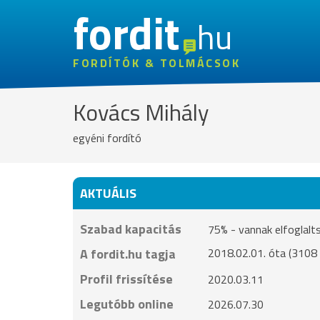
fordit
hu
FORDÍTÓK & TOLMÁCSOK
Kovács Mihály
egyéni fordító
AKTUÁLIS
Szabad kapacitás
75% - vannak elfoglalt
A fordit.hu tagja
2018.02.01. óta (3108 
Profil frissítése
2020.03.11
Legutóbb online
2026.07.30