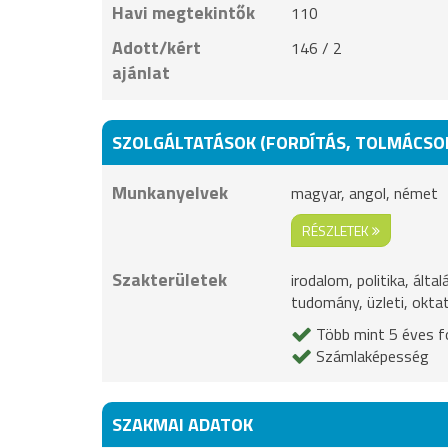
Havi megtekintők
110
Adott/kért
146 / 2
ajánlat
SZOLGÁLTATÁSOK (FORDÍTÁS, TOLMÁCSO
Munkanyelvek
magyar, angol, német
RÉSZLETEK
Szakterületek
irodalom, politika, ált
tudomány, üzleti, okta
Több mint 5 éves fo
Számlaképesség
SZAKMAI ADATOK