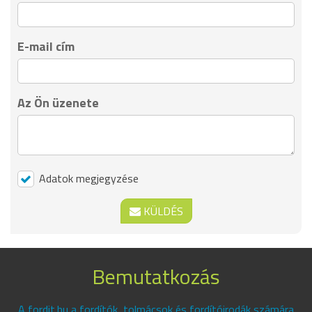
E-mail cím
Az Ön üzenete
Adatok megjegyzése
KÜLDÉS
Bemutatkozás
A fordit.hu a fordítók, tolmácsok és fordítóirodák számára