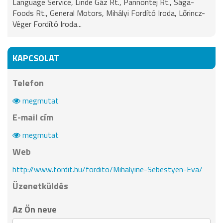
Language Service, Linde Gáz Rt., Pannontej Rt., Sága-
Foods Rt., General Motors, Mihályi Fordító Iroda, Lőrincz-
Véger Fordító Iroda...
KAPCSOLAT
Telefon
megmutat
E-mail cím
megmutat
Web
http://www.fordit.hu/fordito/Mihalyine-Sebestyen-Eva/
Üzenetküldés
Az Ön neve