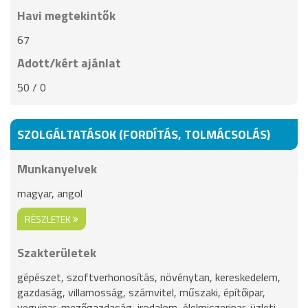
Havi megtekintők
67
Adott/kért ajánlat
50 / 0
SZOLGÁLTATÁSOK (FORDÍTÁS, TOLMÁCSOLÁS)
Munkanyelvek
magyar, angol
RÉSZLETEK
Szakterületek
gépészet, szoftverhonosítás, növénytan, kereskedelem,
gazdaság, villamosság, számvitel, műszaki, építőipar,
vegyipar, mezőgazdaság, irodalom, élelmiszeripar, üzleti,