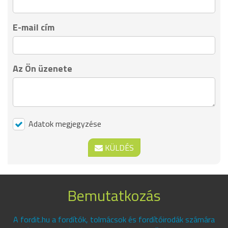
E-mail cím
Az Ön üzenete
Adatok megjegyzése
KÜLDÉS
Bemutatkozás
A fordit.hu a fordítók, tolmácsok és fordítóirodák számára