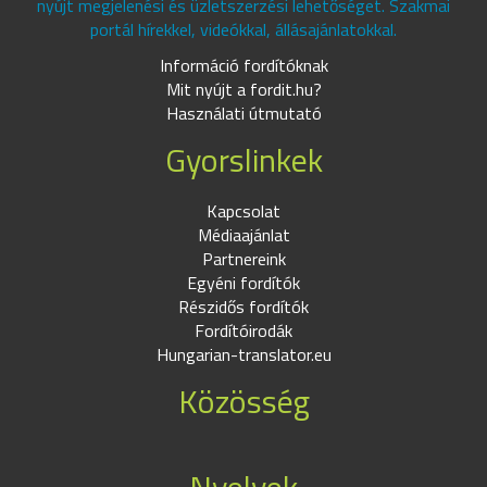
nyújt megjelenési és üzletszerzési lehetőséget. Szakmai
portál hírekkel, videókkal, állásajánlatokkal.
Információ fordítóknak
Mit nyújt a fordit.hu?
Használati útmutató
Gyorslinkek
Kapcsolat
Médiaajánlat
Partnereink
Egyéni fordítók
Részidős fordítók
Fordítóirodák
Hungarian-translator.eu
Közösség