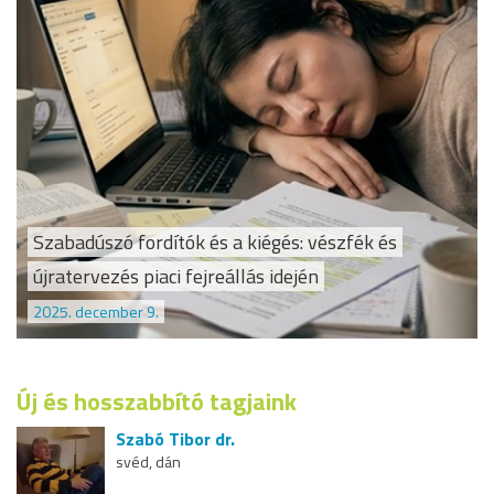
Szabadúszó fordítók és a kiégés: vészfék és
újratervezés piaci fejreállás idején
2025. december 9.
Új és hosszabbító tagjaink
Szabó Tibor dr.
svéd, dán