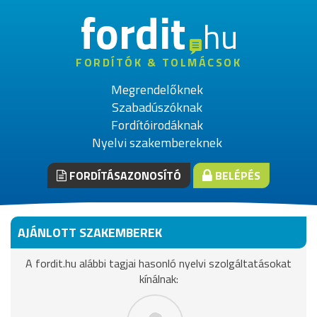
fordit
hu
FORDÍTÓK & TOLMÁCSOK
Megrendelőknek
Szabadúszóknak
Fordítóirodáknak
Nyelvi szakembereknek
FORDÍTÁSAZONOSÍTÓ
BELÉPÉS
AJÁNLOTT SZAKEMBEREK
A fordit.hu alábbi tagjai hasonló nyelvi szolgáltatásokat
kínálnak: