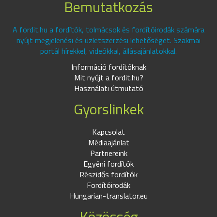
Bemutatkozás
A fordit.hu a fordítók, tolmácsok és fordítóirodák számára
nyújt megjelenési és üzletszerzési lehetőséget. Szakmai
portál hírekkel, videókkal, állásajánlatokkal.
Információ fordítóknak
Mit nyújt a fordit.hu?
Használati útmutató
Gyorslinkek
Kapcsolat
Médiaajánlat
Partnereink
Egyéni fordítók
Részidős fordítók
Fordítóirodák
Hungarian-translator.eu
Közösség