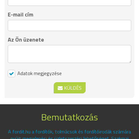
E-mail cím
Az Ön üzenete
Adatok megjegyzése
KÜLDÉS
Bemutatkozás
A fordit.hu a fordítók, tolmácsok és fordítóirodák számára
nyújt megjelenési és üzletszerzési lehetőséget. Szakmai