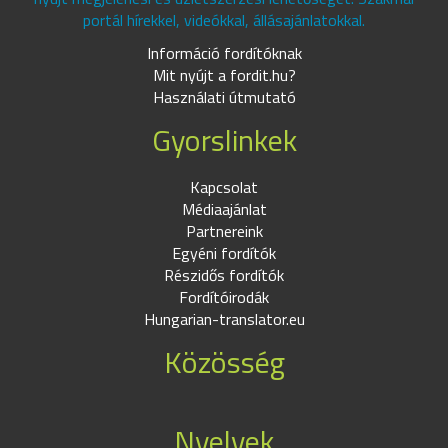
portál hírekkel, videókkal, állásajánlatokkal.
Információ fordítóknak
Mit nyújt a fordit.hu?
Használati útmutató
Gyorslinkek
Kapcsolat
Médiaajánlat
Partnereink
Egyéni fordítók
Részidős fordítók
Fordítóirodák
Hungarian-translator.eu
Közösség
Nyelvek