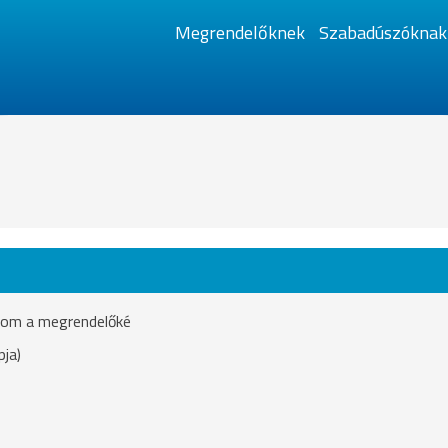
Megrendelőknek
Szabadúszóknak
ásom a megrendelőké
pja)