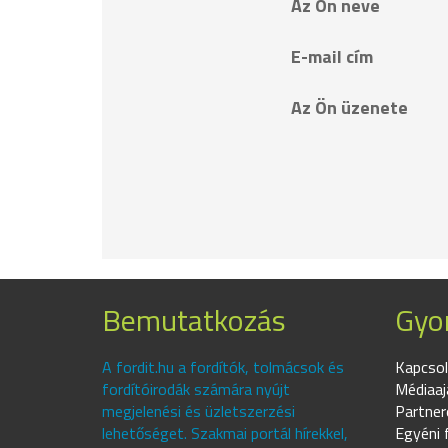
Az Ön neve
E-mail cím
Az Ön üzenete
Bemutatkozás
Gyor
A fordit.hu a fordítók, tolmácsok és
Kapcsol
fordítóirodák számára nyújt
Médiaaj
megjelenési és üzletszerzési
Partner
lehetőséget. Szakmai portál hírekkel,
Egyéni 