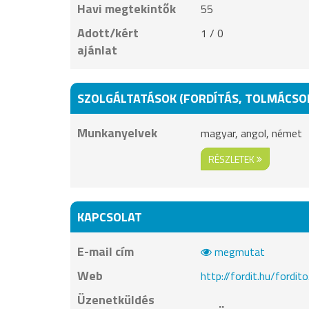
Havi megtekintők
55
Adott/kért
1 / 0
ajánlat
SZOLGÁLTATÁSOK (FORDÍTÁS, TOLMÁCSO
Munkanyelvek
magyar, angol, német
RÉSZLETEK
KAPCSOLAT
E-mail cím
megmutat
Web
http://fordit.hu/fordi
Üzenetküldés