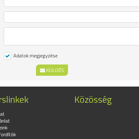
Adatok megjegyzése
KÜLDÉS
slinkek
Közösség
at
ánlat
eink
fordítók