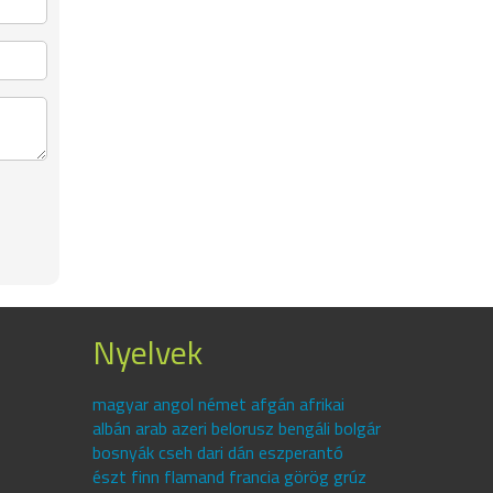
Nyelvek
magyar angol német afgán afrikai
albán arab azeri belorusz bengáli bolgár
bosnyák cseh dari dán eszperantó
észt finn flamand francia görög grúz