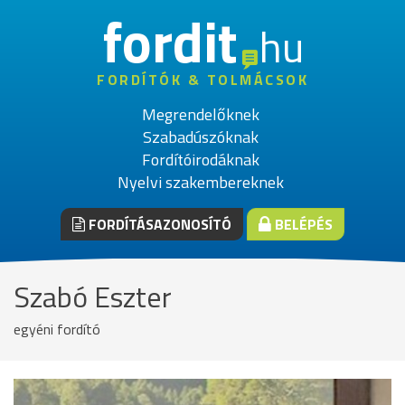
fordit
hu
FORDÍTÓK & TOLMÁCSOK
Megrendelőknek
Szabadúszóknak
Fordítóirodáknak
Nyelvi szakembereknek
FORDÍTÁSAZONOSÍTÓ
BELÉPÉS
Szabó Eszter
egyéni fordító