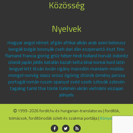
Közösség
Nyelvek
magyar angol német afgán afrikai albán arab azeri belorusz
bengáli bolgár bosnyák cseh dari dán eszperantó észt finn
flamand francia görög grúz héber hindi holland horvát indonéz
izlandi japán jiddis katalán kazah kelta kínai koreai kurd latin
lengyel lett litván lovári cigány macedón mandarin moldáv
mongol norvég olasz orosz ógörög ótörök örmény perzsa
portugál román ruszin spanyol svéd szerb szlovák szlovén
tagalog tamil thai török türkmén ukrán vietnámi viszajan
jelnyelv
1999-2026 fordit.hu és hungarian-translator.eu | fordítók,
tolmácsok, fordítóirodák üzleti és szakmai portálja |
Könyvelők.hu