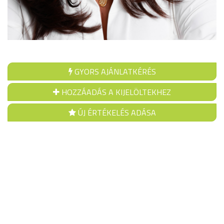
GYORS AJÁNLATKÉRÉS
HOZZÁADÁS A KIJELÖLTEKHEZ
ÚJ ÉRTÉKELÉS ADÁSA