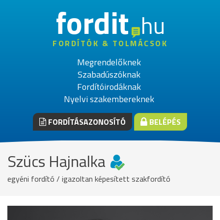
fordit
hu
FORDÍTÓK & TOLMÁCSOK
Megrendelőknek
Szabadúszóknak
Fordítóirodáknak
Nyelvi szakembereknek
FORDÍTÁSAZONOSÍTÓ
BELÉPÉS
Szücs Hajnalka
egyéni fordító / igazoltan képesített szakfordító