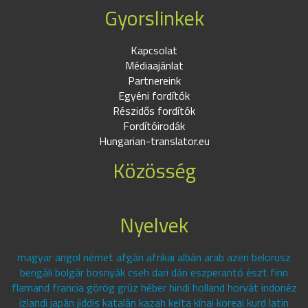
Gyorslinkek
Kapcsolat
Médiaajánlat
Partnereink
Egyéni fordítók
Részidős fordítók
Fordítóirodák
Hungarian-translator.eu
Közösség
Nyelvek
magyar angol német afgán afrikai albán arab azeri belorusz
bengáli bolgár bosnyák cseh dari dán eszperantó észt finn
flamand francia görög grúz héber hindi holland horvát indonéz
izlandi japán jiddis katalán kazah kelta kínai koreai kurd latin