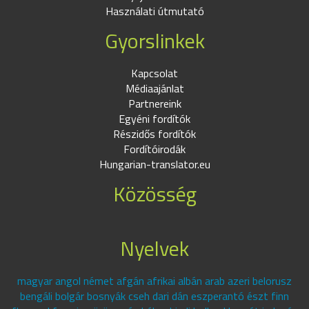
Használati útmutató
Gyorslinkek
Kapcsolat
Médiaajánlat
Partnereink
Egyéni fordítók
Részidős fordítók
Fordítóirodák
Hungarian-translator.eu
Közösség
Nyelvek
magyar angol német afgán afrikai albán arab azeri belorusz
bengáli bolgár bosnyák cseh dari dán eszperantó észt finn