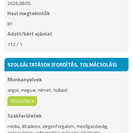
2026.08.05
Havi megtekintők
81
Adott/kért ajánlat
112 / 1
SZOLGÁLTATÁSOK (FORDÍTÁS, TOLMÁCSOLÁS)
Munkanyelvek
angol, magyar, német, holland
RÉSZLETEK
Szakterületek
média, általános, idegenforgalom, mezőgazdaság,
egészségügy, informatika, műszaki, távközlés,