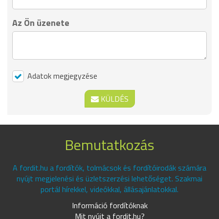
Az Ön üzenete
Adatok megjegyzése
KÜLDÉS
Bemutatkozás
A fordit.hu a fordítók, tolmácsok és fordítóirodák számára
nyújt megjelenési és üzletszerzési lehetőséget. Szakmai
portál hírekkel, videókkal, állásajánlatokkal.
Információ fordítóknak
Mit nyújt a fordit.hu?