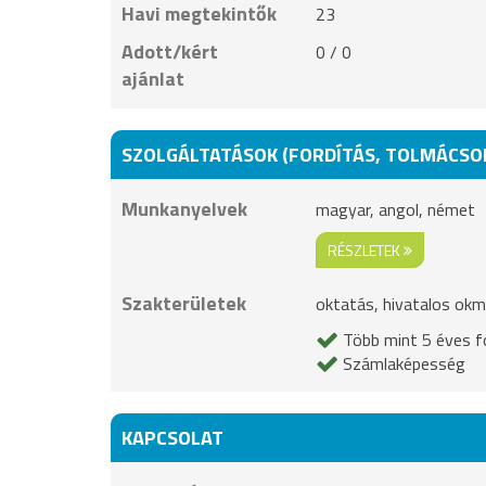
Havi megtekintők
23
Adott/kért
0 / 0
ajánlat
SZOLGÁLTATÁSOK (FORDÍTÁS, TOLMÁCSO
Munkanyelvek
magyar, angol, német
RÉSZLETEK
Szakterületek
oktatás, hivatalos okmá
Több mint 5 éves fo
Számlaképesség
KAPCSOLAT