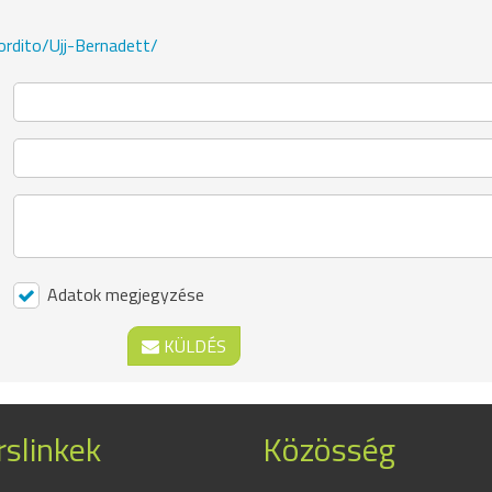
ordito/Ujj-Bernadett/
Adatok megjegyzése
KÜLDÉS
slinkek
Közösség