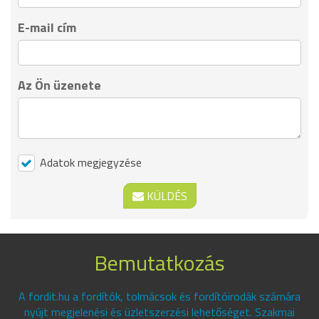
E-mail cím
Az Ön üzenete
Adatok megjegyzése
KÜLDÉS
Bemutatkozás
A fordit.hu a fordítók, tolmácsok és fordítóirodák számára
nyújt megjelenési és üzletszerzési lehetőséget. Szakmai