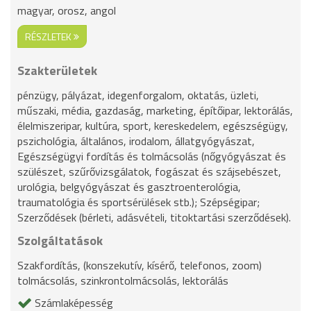
magyar, orosz, angol
RÉSZLETEK
Szakterületek
pénzügy, pályázat, idegenforgalom, oktatás, üzleti,
műszaki, média, gazdaság, marketing, építőipar, lektorálás,
élelmiszeripar, kultúra, sport, kereskedelem, egészségügy,
pszichológia, általános, irodalom, állatgyógyászat,
Egészségügyi fordítás és tolmácsolás (nőgyógyászat és
szülészet, szűrővizsgálatok, fogászat és szájsebészet,
urológia, belgyógyászat és gasztroenterológia,
traumatológia és sportsérülések stb.); Szépségipar;
Szerződések (bérleti, adásvételi, titoktartási szerződések).
Szolgáltatások
Szakfordítás, (konszekutív, kísérő, telefonos, zoom)
tolmácsolás, szinkrontolmácsolás, lektorálás
Számlaképesség