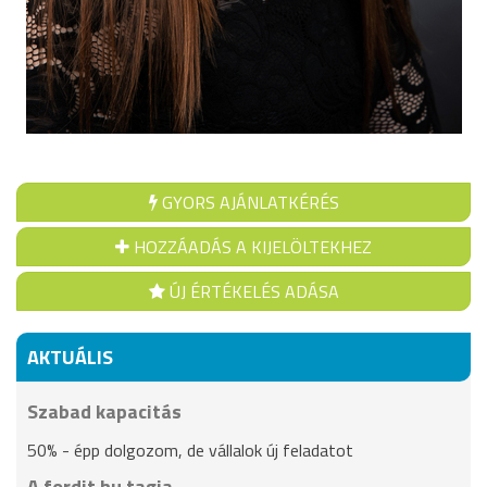
GYORS AJÁNLATKÉRÉS
HOZZÁADÁS A KIJELÖLTEKHEZ
ÚJ ÉRTÉKELÉS ADÁSA
AKTUÁLIS
Szabad kapacitás
50% - épp dolgozom, de vállalok új feladatot
A fordit.hu tagja