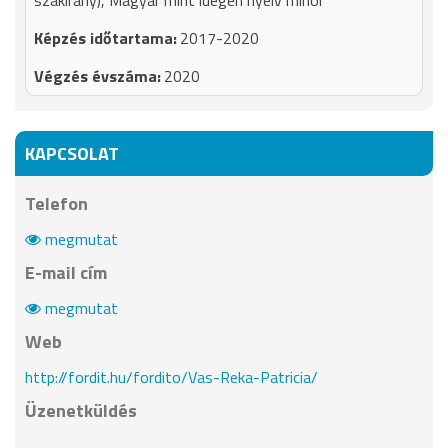
szakirány), Magyar mint idegen nyelv minor
2017-2020
2020
KAPCSOLAT
Telefon
megmutat
E-mail cím
megmutat
Web
http://fordit.hu/fordito/Vas-Reka-Patricia/
Üzenetküldés