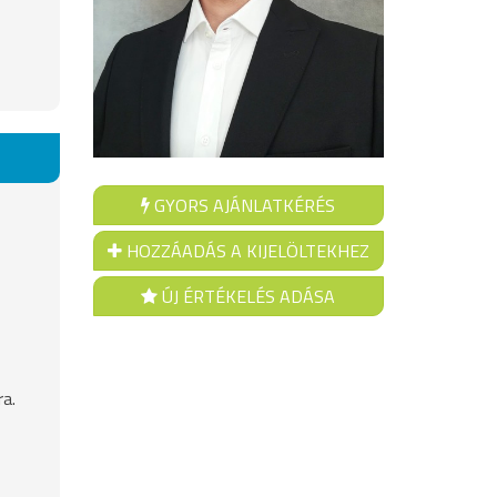
GYORS AJÁNLATKÉRÉS
HOZZÁADÁS A KIJELÖLTEKHEZ
ÚJ ÉRTÉKELÉS ADÁSA
a.