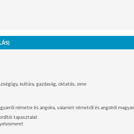
LÁS)
észségügy, kultúra, gazdaság, oktatás, zene
yarról németre és angolra, valamint németről és angolról magyarr
rdítói tapasztalat
yelvismeret