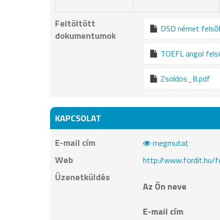
Feltöltött
DSD német felsőf
dokumentumok
TOEFL angol fels
Zsoldos_B.pdf
KAPCSOLAT
E-mail cím
megmutat
Web
http://www.fordit.hu/
Üzenetküldés
Az Ön neve
E-mail cím