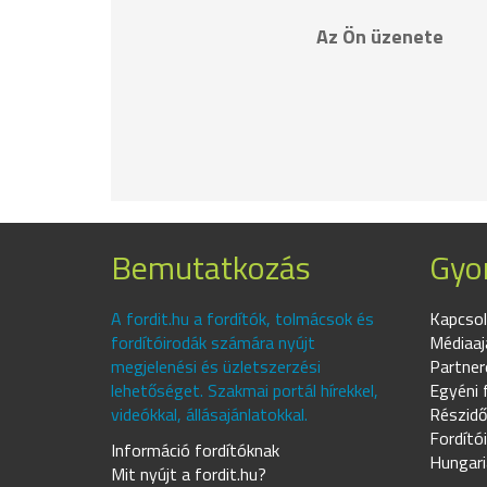
Az Ön üzenete
Bemutatkozás
Gyor
A fordit.hu a fordítók, tolmácsok és
Kapcsol
fordítóirodák számára nyújt
Médiaaj
megjelenési és üzletszerzési
Partner
lehetőséget. Szakmai portál hírekkel,
Egyéni 
videókkal, állásajánlatokkal.
Részidő
Fordító
Információ fordítóknak
Hungari
Mit nyújt a fordit.hu?