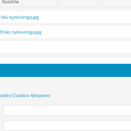
Ausztria
okú nyelvvizsga.jpg
őfokú nyelvvizsga.jpg
fordito/Zsoldos-Benjamin/