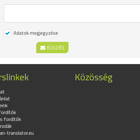
Adatok megjegyzése
KÜLDÉS
slinkek
Közösség
at
ánlat
eink
fordítók
s fordítók
irodák
an-translator.eu