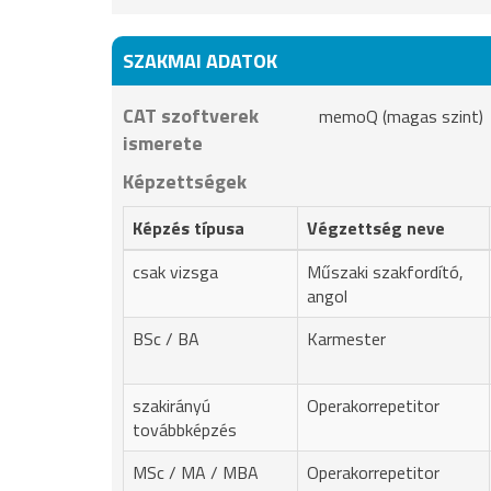
SZAKMAI ADATOK
CAT szoftverek
memoQ (magas szint)
ismerete
Képzettségek
Képzés típusa
Végzettség neve
csak vizsga
Műszaki szakfordító,
angol
BSc / BA
Karmester
szakirányú
Operakorrepetitor
továbbképzés
MSc / MA / MBA
Operakorrepetitor