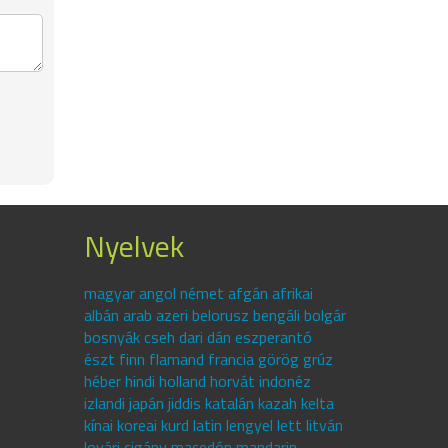
Nyelvek
magyar angol német afgán afrikai
albán arab azeri belorusz bengáli bolgár
bosnyák cseh dari dán eszperantó
észt finn flamand francia görög grúz
héber hindi holland horvát indonéz
izlandi japán jiddis katalán kazah kelta
kínai koreai kurd latin lengyel lett litván
lovári cigány macedón mandarin