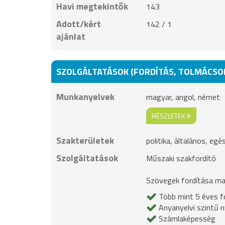
Havi megtekintők
143
Adott/kért
142 / 1
ajánlat
SZOLGÁLTATÁSOK (FORDÍTÁS, TOLMÁCSO
Munkanyelvek
magyar, angol, német
RÉSZLETEK
Szakterületek
politika, általános, eg
Szolgáltatások
Műszaki szakfordító
Szövegek fordítása mag
Több mint 5 éves fo
Anyanyelvi szintű n
Számlaképesség