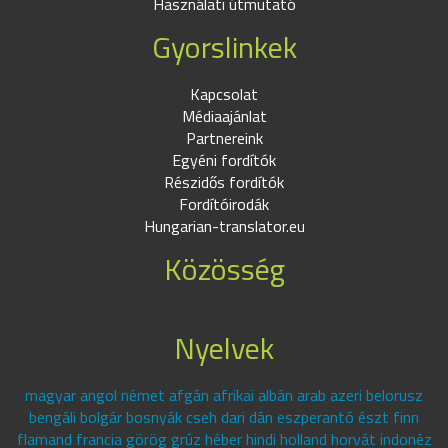
Használati útmutató
Gyorslinkek
Kapcsolat
Médiaajánlat
Partnereink
Egyéni fordítók
Részidős fordítók
Fordítóirodák
Hungarian-translator.eu
Közösség
Nyelvek
magyar angol német afgán afrikai albán arab azeri belorusz
bengáli bolgár bosnyák cseh dari dán eszperantó észt finn
flamand francia görög grúz héber hindi holland horvát indonéz