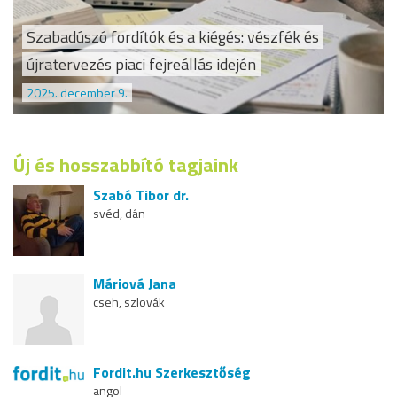
Szabadúszó fordítók és a kiégés: vészfék és
újratervezés piaci fejreállás idején
2025. december 9.
Új és hosszabbító tagjaink
Szabó Tibor dr.
svéd, dán
Máriová Jana
cseh, szlovák
Fordit.hu Szerkesztőség
angol