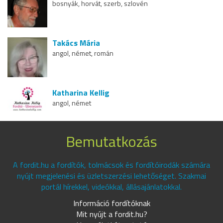
bosnyák, horvát, szerb, szlovén
Takács Mária
angol, német, román
Katharina Kellig
angol, német
Bemutatkozás
A fordit.hu a fordítók, tolmácsok és fordítóirodák számára
nyújt megjelenési és üzletszerzési lehetőséget. Szakmai
portál hírekkel, videókkal, állásajánlatokkal.
Információ fordítóknak
Mit nyújt a fordit.hu?