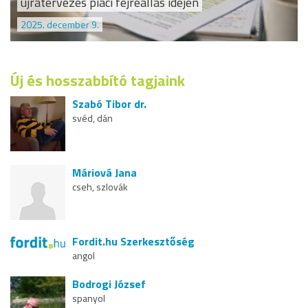
újratervezés piaci fejreállás idején
2025. december 9.
Új és hosszabbító tagjaink
Szabó Tibor dr.
svéd, dán
Máriová Jana
cseh, szlovák
Fordit.hu Szerkesztőség
angol
Bodrogi József
spanyol