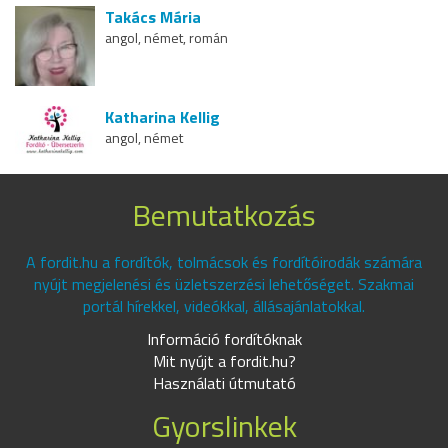
Takács Mária
angol, német, román
Katharina Kellig
angol, német
Bemutatkozás
A fordit.hu a fordítók, tolmácsok és fordítóirodák számára
nyújt megjelenési és üzletszerzési lehetőséget. Szakmai
portál hírekkel, videókkal, állásajánlatokkal.
Információ fordítóknak
Mit nyújt a fordit.hu?
Használati útmutató
Gyorslinkek