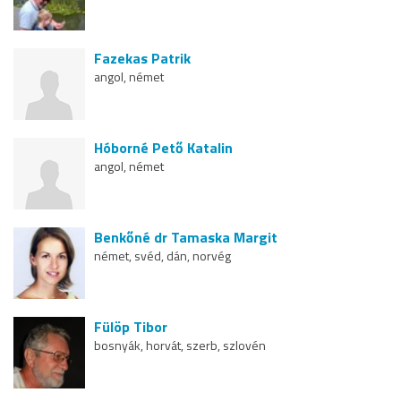
Fazekas Patrik
angol, német
Hóborné Pető Katalin
angol, német
Benkőné dr Tamaska Margit
német, svéd, dán, norvég
Fülöp Tibor
bosnyák, horvát, szerb, szlovén