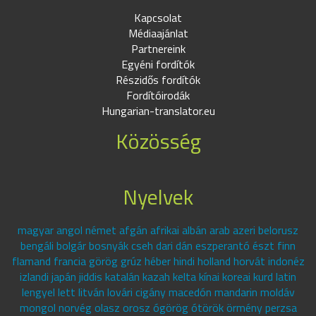
Kapcsolat
Médiaajánlat
Partnereink
Egyéni fordítók
Részidős fordítók
Fordítóirodák
Hungarian-translator.eu
Közösség
Nyelvek
magyar angol német afgán afrikai albán arab azeri belorusz
bengáli bolgár bosnyák cseh dari dán eszperantó észt finn
flamand francia görög grúz héber hindi holland horvát indonéz
izlandi japán jiddis katalán kazah kelta kínai koreai kurd latin
lengyel lett litván lovári cigány macedón mandarin moldáv
mongol norvég olasz orosz ógörög ótörök örmény perzsa