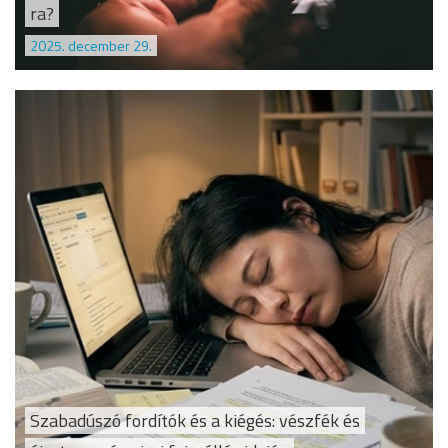
ra?
2025. december 29.
Szabadúszó fordítók és a kiégés: vészfék és