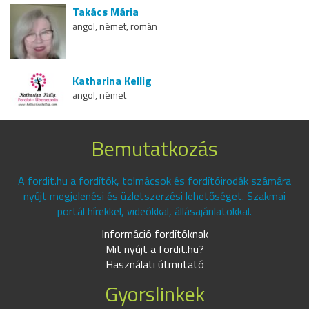
Takács Mária
angol, német, román
Katharina Kellig
angol, német
Bemutatkozás
A fordit.hu a fordítók, tolmácsok és fordítóirodák számára
nyújt megjelenési és üzletszerzési lehetőséget. Szakmai
portál hírekkel, videókkal, állásajánlatokkal.
Információ fordítóknak
Mit nyújt a fordit.hu?
Használati útmutató
Gyorslinkek