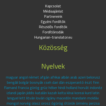
Kapcsolat
Médiaajánlat
Partnereink
Egyéni fordítók
Részidős fordítók
Fordítóirodák
Hungarian-translator.eu
Közösség
Nyelvek
magyar angol német afgán afrikai albán arab azeri belorusz
bengáli bolgár bosnyák cseh dari dán eszperantó észt finn
flamand francia görög grúz héber hindi holland horvát indonéz
izlandi japán jiddis katalán kazah kelta kínai koreai kurd latin
lengyel lett litván lovári cigány macedón mandarin moldáv
mongol norvég olasz orosz ógörög ótörök örmény perzsa