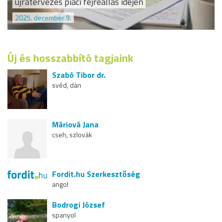
újratervezés piaci fejreállás idején
2025. december 9.
Új és hosszabbító tagjaink
Szabó Tibor dr.
svéd, dán
Máriová Jana
cseh, szlovák
Fordit.hu Szerkesztőség
angol
Bodrogi József
spanyol