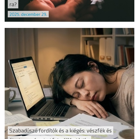
ra?
2025. december 29.
Szabadúszó fordítók és a kiégés: vészfék és