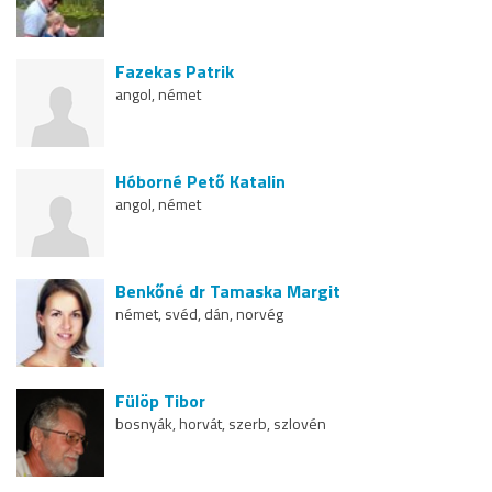
Fazekas Patrik
angol, német
Hóborné Pető Katalin
angol, német
Benkőné dr Tamaska Margit
német, svéd, dán, norvég
Fülöp Tibor
bosnyák, horvát, szerb, szlovén