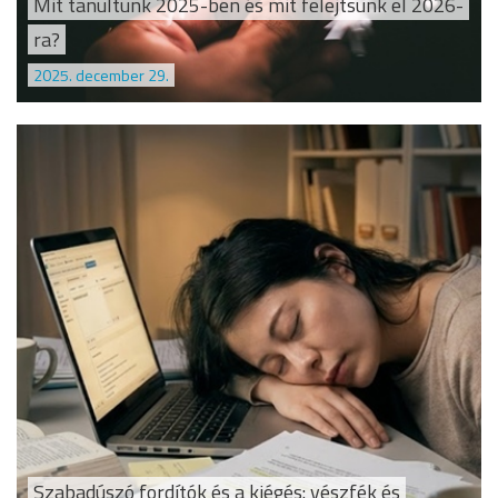
Mit tanultunk 2025-ben és mit felejtsünk el 2026-
ra?
2025. december 29.
Szabadúszó fordítók és a kiégés: vészfék és