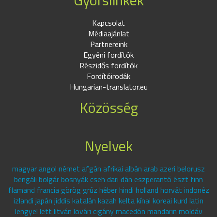
Gyorslinkek
Kapcsolat
Médiaajánlat
Partnereink
Egyéni fordítók
Részidős fordítók
Fordítóirodák
Hungarian-translator.eu
Közösség
Nyelvek
magyar angol német afgán afrikai albán arab azeri belorusz
bengáli bolgár bosnyák cseh dari dán eszperantó észt finn
flamand francia görög grúz héber hindi holland horvát indonéz
izlandi japán jiddis katalán kazah kelta kínai koreai kurd latin
lengyel lett litván lovári cigány macedón mandarin moldáv