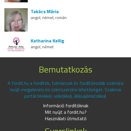
Takács Mária
angol, német, román
Katharina Kellig
angol, német
Bemutatkozás
A fordit.hu a fordítók, tolmácsok és fordítóirodák számára
nyújt megjelenési és üzletszerzési lehetőséget. Szakmai
portál hírekkel, videókkal, állásajánlatokkal.
Információ fordítóknak
Mit nyújt a fordit.hu?
Használati útmutató