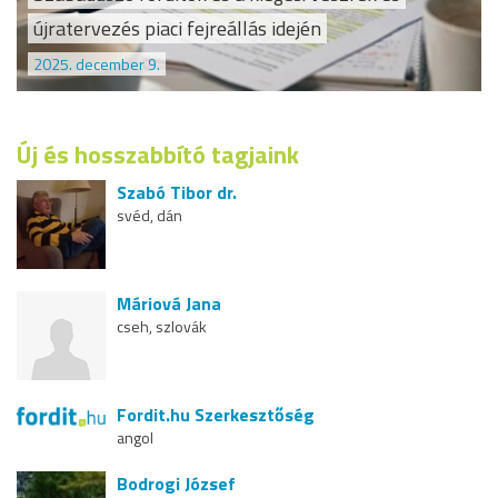
újratervezés piaci fejreállás idején
2025. december 9.
Új és hosszabbító tagjaink
Szabó Tibor dr.
svéd, dán
Máriová Jana
cseh, szlovák
Fordit.hu Szerkesztőség
angol
Bodrogi József