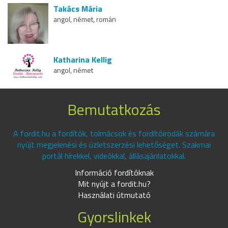
Takács Mária
angol, német, román
Katharina Kellig
angol, német
Bemutatkozás
A fordit.hu a fordítók, tolmácsok és fordítóirodák számára
nyújt megjelenési és üzletszerzési lehetőséget. Szakmai
portál hírekkel, videókkal, állásajánlatokkal.
Információ fordítóknak
Mit nyújt a fordit.hu?
Használati útmutató
Gyorslinkek