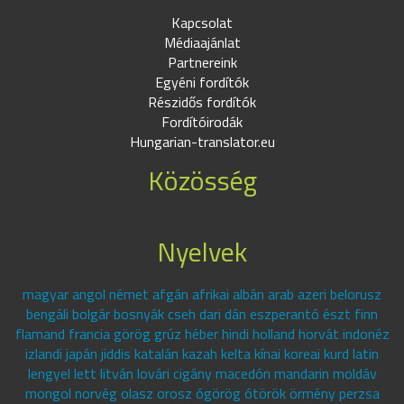
Kapcsolat
Médiaajánlat
Partnereink
Egyéni fordítók
Részidős fordítók
Fordítóirodák
Hungarian-translator.eu
Közösség
Nyelvek
magyar angol német afgán afrikai albán arab azeri belorusz
bengáli bolgár bosnyák cseh dari dán eszperantó észt finn
flamand francia görög grúz héber hindi holland horvát indonéz
izlandi japán jiddis katalán kazah kelta kínai koreai kurd latin
lengyel lett litván lovári cigány macedón mandarin moldáv
mongol norvég olasz orosz ógörög ótörök örmény perzsa