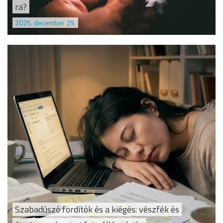
ra?
2025. december 29.
Szabadúszó fordítók és a kiégés: vészfék és