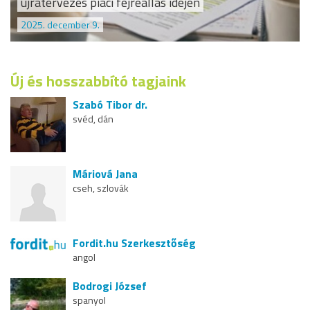
újratervezés piaci fejreállás idején
2025. december 9.
Új és hosszabbító tagjaink
Szabó Tibor dr.
svéd, dán
Máriová Jana
cseh, szlovák
Fordit.hu Szerkesztőség
angol
Bodrogi József
spanyol