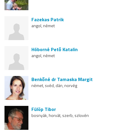
Fazekas Patrik
angol, német
Hóborné Pető Katalin
angol, német
Benkőné dr Tamaska Margit
német, svéd, dán, norvég
Fülöp Tibor
bosnyák, horvát, szerb, szlovén