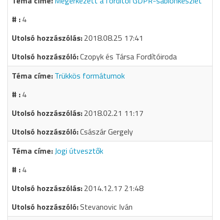
Megérkezett a fordítói GDPR-sablonkészlet
4
2018.08.25 17:41
Czopyk és Társa Fordítóiroda
Trükkös formátumok
4
2018.02.21 11:17
Császár Gergely
Jogi útvesztők
4
2014.12.17 21:48
Stevanovic Iván