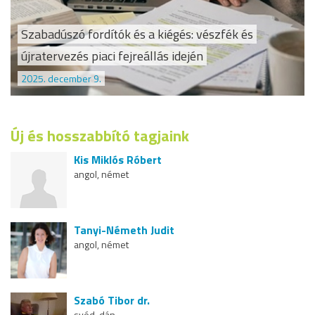
Szabadúszó fordítók és a kiégés: vészfék és
újratervezés piaci fejreállás idején
2025. december 9.
Új és hosszabbító tagjaink
Kis Miklós Róbert
angol, német
Tanyi-Németh Judit
angol, német
Szabó Tibor dr.
svéd, dán