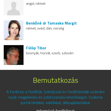
angol, német
Benkőné dr Tamaska Margit
német, svéd, dán, norvég
Fülöp Tibor
bosnyák, horvát, szerb, szlovén
Bemutatkozás
A fordit.hu a fordítók, tolmácsok és fordítóirodák számára
nyújt megjelenési és üzletszerzési lehetőséget. Szakmai
portál hírekkel, videókkal, állásajánlatokkal.
Információ fordítóknak