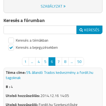
SZABÁLYZAT
Keresés a fórumban
KERESÉS
Keresés a témákban
Keresés a bejegyzésekben
1
...
4
5
6
7
8
...
50
5% állandó Trados kedvezmény a fordit.hu
tagoknak
4
2014.12.16 14:05
Fordit.hu Szerkesztőség