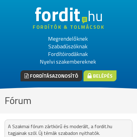
fordit
hu
FORDÍTÓK & TOLMÁCSOK
Megrendelőknek
Szabadúszóknak
Fordítóirodáknak
Nyelvi szakembereknek
FORDÍTÁSAZONOSÍTÓ
BELÉPÉS
Fórum
A Szakmai fórum zártkörű és moderált, a fordit.hu
tagjainak szól. Új témák szabadon nyithatók.