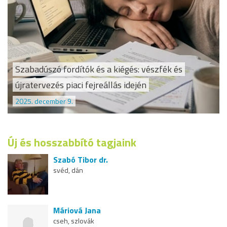
Szabadúszó fordítók és a kiégés: vészfék és
újratervezés piaci fejreállás idején
2025. december 9.
Új és hosszabbító tagjaink
Szabó Tibor dr.
svéd, dán
Máriová Jana
cseh, szlovák