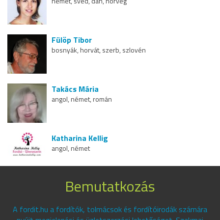
német, svéd, dán, norvég
Fülöp Tibor
bosnyák, horvát, szerb, szlovén
Takács Mária
angol, német, román
Katharina Kellig
angol, német
Bemutatkozás
A fordit.hu a fordítók, tolmácsok és fordítóirodák számára