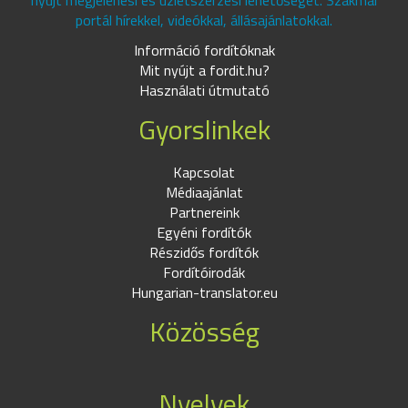
nyújt megjelenési és üzletszerzési lehetőséget. Szakmai
portál hírekkel, videókkal, állásajánlatokkal.
Információ fordítóknak
Mit nyújt a fordit.hu?
Használati útmutató
Gyorslinkek
Kapcsolat
Médiaajánlat
Partnereink
Egyéni fordítók
Részidős fordítók
Fordítóirodák
Hungarian-translator.eu
Közösség
Nyelvek