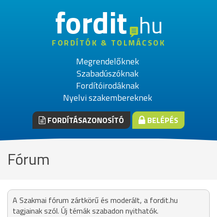
fordit
hu
FORDÍTÓK & TOLMÁCSOK
Megrendelőknek
Szabadúszóknak
Fordítóirodáknak
Nyelvi szakembereknek
FORDÍTÁSAZONOSÍTÓ
BELÉPÉS
Fórum
A Szakmai fórum zártkörű és moderált, a fordit.hu
tagjainak szól. Új témák szabadon nyithatók.