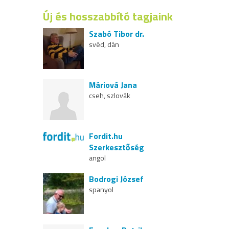
Új és hosszabbító tagjaink
Szabó Tibor dr.
svéd, dán
Máriová Jana
cseh, szlovák
Fordit.hu
Szerkesztőség
angol
Bodrogi József
spanyol