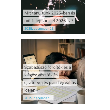
Mit tanultunk 2025-ben és
mit felejtsünk el 2026-ra?
2025. december 29.
Szabadúszó fordítók és a
kiégés: vészfék és
újratervezés piaci fejreállás
idején
2025. december 9.