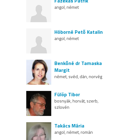
Fazekas Patrik
angol, német
Hóborné Pető Katalin
angol, német
Benkőné dr Tamaska
Margit
német, svéd, dán, norvég
Fülöp Tibor
bosnyák, horvát, szerb,
szlovén
Takács Mária
angol, német, román