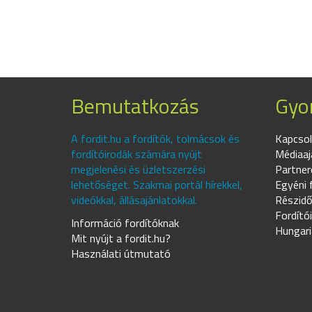
Bemutatkozás
Gyor
A fordit.hu a fordítók, tolmácsok és
Kapcsol
fordítóirodák számára nyújt
Médiaaj
megjelenési és üzletszerzési
Partner
lehetőséget. Szakmai portál hírekkel,
Egyéni 
videókkal, állásajánlatokkal.
Részidő
Fordító
Információ fordítóknak
Hungari
Mit nyújt a fordit.hu?
Használati útmutató