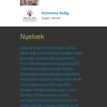
Katharina Kellig
angol, német
Nyelvek
magyar angol német afgán afrikai
albán arab azeri belorusz bengáli bolgár
bosnyák cseh dari dán eszperantó
észt finn flamand francia görög grúz
héber hindi holland horvát indonéz
izlandi japán jiddis katalán kazah kelta
kínai koreai kurd latin lengyel lett litván
lovári cigány macedón mandarin
moldáv mongol norvég olasz orosz
ógörög ótörök örmény perzsa
portugál román ruszin spanyol svéd
szerb szlovák szlovén tagalog tamil