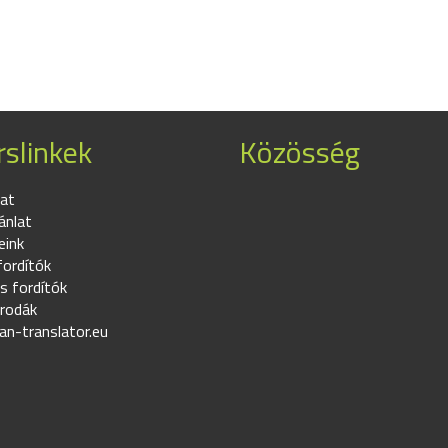
slinkek
Közösség
at
ánlat
eink
fordítók
s fordítók
irodák
an-translator.eu