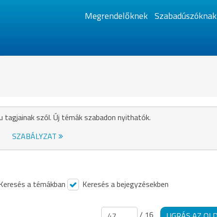
Megrendelőknek
Szabadúszóknak
u tagjainak szól. Új témák szabadon nyithatók.
SZABÁLYZAT
Keresés a témákban
Keresés a bejegyzésekben
/ 16
UGRÁS AZ OL