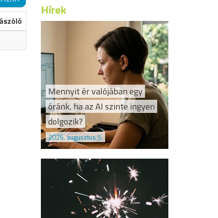
Hírek
ászóló
Mennyit ér valójában egy
óránk, ha az AI szinte ingyen
dolgozik?
2026. augusztus 5.