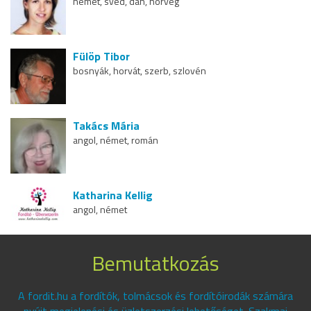
német, svéd, dán, norvég
Fülöp Tibor
bosnyák, horvát, szerb, szlovén
Takács Mária
angol, német, román
Katharina Kellig
angol, német
Bemutatkozás
A fordit.hu a fordítók, tolmácsok és fordítóirodák számára