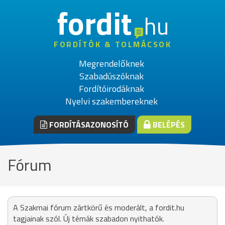
fordit
hu
FORDÍTÓK & TOLMÁCSOK
Megrendelőknek
Szabadúszóknak
Fordítóirodáknak
Nyelvi szakembereknek
FORDÍTÁSAZONOSÍTÓ
BELÉPÉS
Fórum
A Szakmai fórum zártkörű és moderált, a fordit.hu
tagjainak szól. Új témák szabadon nyithatók.