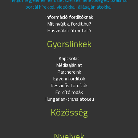
nyújt megjelenési és üzletszerzési lehetőséget. Szakmai
portál hírekkel, videókkal, állásajánlatokkal.
Információ fordítóknak
Mit nyújt a fordit.hu?
Használati útmutató
Gyorslinkek
Kapcsolat
Médiaajánlat
Partnereink
Egyéni fordítók
Részidős fordítók
Fordítóirodák
Hungarian-translator.eu
Közösség
Nyelvek