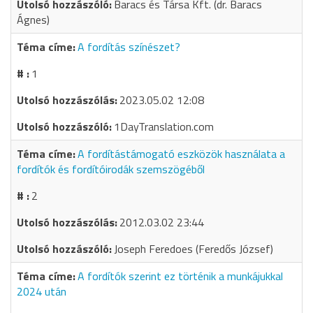
Baracs és Társa Kft. (dr. Baracs
Ágnes)
A fordítás színészet?
1
2023.05.02 12:08
1DayTranslation.com
A fordítástámogató eszközök használata a
fordítók és fordítóirodák szemszögéből
2
2012.03.02 23:44
Joseph Feredoes (Feredős József)
A fordítók szerint ez történik a munkájukkal
2024 után