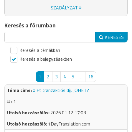
SZABÁLYZAT
Keresés a fórumban
KERESÉS
Keresés a témákban
Keresés a bejegyzésekben
1
2
3
4
5
...
16
0 Ft tranzakciós díj, JÖHET?
1
2026.01.12 17:03
1DayTranslation.com