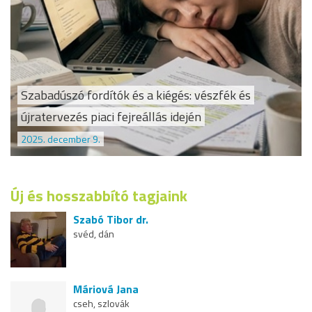
Szabadúszó fordítók és a kiégés: vészfék és
újratervezés piaci fejreállás idején
2025. december 9.
Új és hosszabbító tagjaink
Szabó Tibor dr.
svéd, dán
Máriová Jana
cseh, szlovák