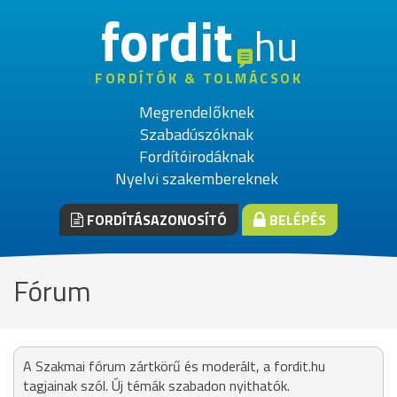
fordit
hu
FORDÍTÓK & TOLMÁCSOK
Megrendelőknek
Szabadúszóknak
Fordítóirodáknak
Nyelvi szakembereknek
FORDÍTÁSAZONOSÍTÓ
BELÉPÉS
Fórum
A Szakmai fórum zártkörű és moderált, a fordit.hu
tagjainak szól. Új témák szabadon nyithatók.