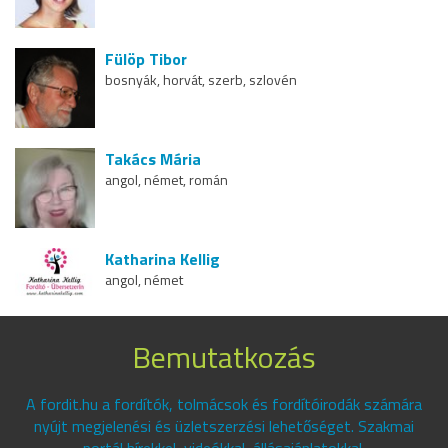
Fülöp Tibor
bosnyák, horvát, szerb, szlovén
Takács Mária
angol, német, román
Katharina Kellig
angol, német
Bemutatkozás
A fordit.hu a fordítók, tolmácsok és fordítóirodák számára
nyújt megjelenési és üzletszerzési lehetőséget. Szakmai