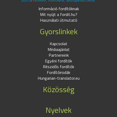
portál hírekkel, videókkal, állásajánlatokkal.
Információ fordítóknak
Mit nyújt a fordit.hu?
Használati útmutató
Gyorslinkek
Kapcsolat
Médiaajánlat
Partnereink
Egyéni fordítók
Részidős fordítók
Fordítóirodák
Hungarian-translator.eu
Közösség
Nyelvek