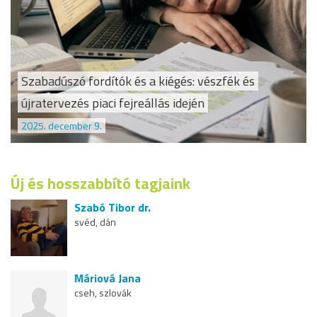
Szabadúszó fordítók és a kiégés: vészfék és
újratervezés piaci fejreállás idején
2025. december 9.
Új és hosszabbító tagjaink
Szabó Tibor dr.
svéd, dán
Máriová Jana
cseh, szlovák