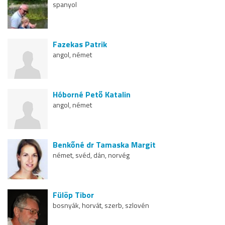
spanyol
Fazekas Patrik
angol, német
Hóborné Pető Katalin
angol, német
Benkőné dr Tamaska Margit
német, svéd, dán, norvég
Fülöp Tibor
bosnyák, horvát, szerb, szlovén