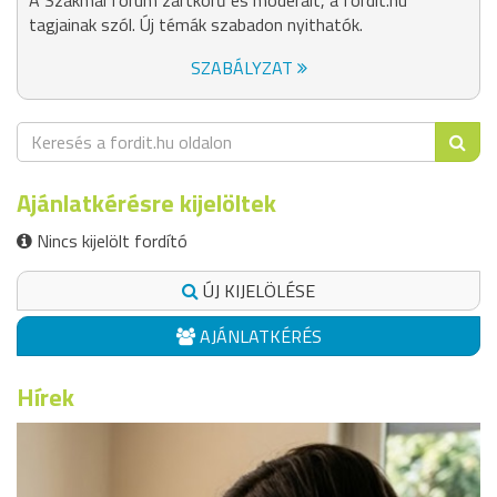
A Szakmai fórum zártkörű és moderált, a fordit.hu
tagjainak szól. Új témák szabadon nyithatók.
SZABÁLYZAT
Ajánlatkérésre kijelöltek
Nincs kijelölt fordító
ÚJ KIJELÖLÉSE
AJÁNLATKÉRÉS
Hírek