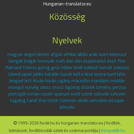
Hungarian-translator.eu
Közösség
Nyelvek
magyar angol német afgán afrikai albán arab azeri belorusz
bengáli bolgár bosnyák cseh dari dán eszperantó észt finn
flamand francia görög grúz héber hindi holland horvát indonéz
izlandi japán jiddis katalán kazah kelta kínai koreai kurd latin
lengyel lett litván lovári cigány macedón mandarin moldáv
mongol norvég olasz orosz ógörög ótörök örmény perzsa
portugál román ruszin spanyol svéd szerb szlovák szlovén
tagalog tamil thai török türkmén ukrán vietnámi viszajan
jelnyelv
1999-2026 fordit.hu és hungarian-translator.eu | fordítók,
tolmácsok, fordítóirodák üzleti és szakmai portálja |
Könyvelők.hu