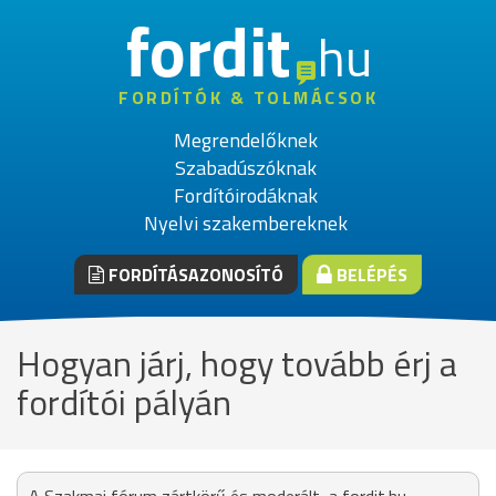
fordit
hu
FORDÍTÓK & TOLMÁCSOK
Megrendelőknek
Szabadúszóknak
Fordítóirodáknak
Nyelvi szakembereknek
FORDÍTÁSAZONOSÍTÓ
BELÉPÉS
Hogyan járj, hogy tovább érj a
fordítói pályán