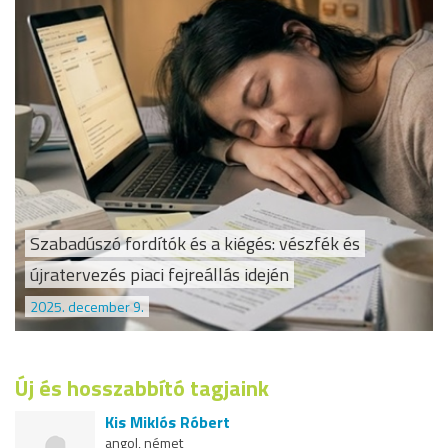
Szabadúszó fordítók és a kiégés: vészfék és
újratervezés piaci fejreállás idején
2025. december 9.
Új és hosszabbító tagjaink
Kis Miklós Róbert
angol, német