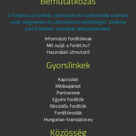
Bemutatkozás
A fordit.hu a fordítók, tolmácsok és fordítóirodák számára
nyújt megjelenési és üzletszerzési lehetőséget. Szakmai
portál hírekkel, videókkal, állásajánlatokkal.
Információ fordítóknak
Mit nyújt a fordit.hu?
Használati útmutató
Gyorslinkek
Kapcsolat
Médiaajánlat
Partnereink
Egyéni fordítók
Részidős fordítók
Fordítóirodák
Hungarian-translator.eu
Közösség