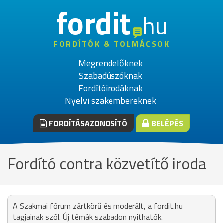
fordit
hu
FORDÍTÓK & TOLMÁCSOK
Megrendelőknek
Szabadúszóknak
Fordítóirodáknak
Nyelvi szakembereknek
FORDÍTÁSAZONOSÍTÓ
BELÉPÉS
Fordító contra közvetítő iroda
A Szakmai fórum zártkörű és moderált, a fordit.hu
tagjainak szól. Új témák szabadon nyithatók.