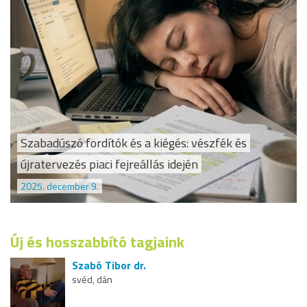
Szabadúszó fordítók és a kiégés: vészfék és
újratervezés piaci fejreállás idején
2025. december 9.
Új és hosszabbító tagjaink
Szabó Tibor dr.
svéd, dán