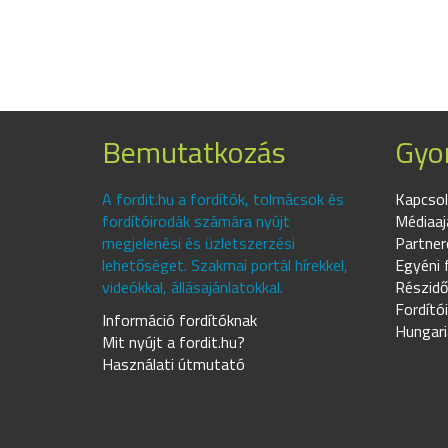
Bemutatkozás
Gyor
A fordit.hu a fordítók, tolmácsok és
Kapcsol
fordítóirodák számára nyújt
Médiaaj
megjelenési és üzletszerzési
Partner
lehetőséget. Szakmai portál hírekkel,
Egyéni 
videókkal, állásajánlatokkal.
Részidő
Fordító
Információ fordítóknak
Hungari
Mit nyújt a fordit.hu?
Használati útmutató