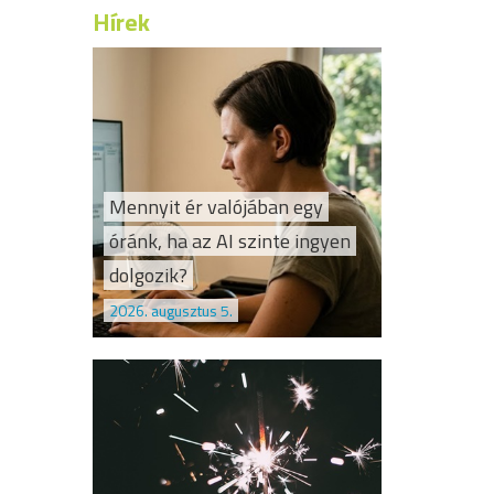
Hírek
Mennyit ér valójában egy
óránk, ha az AI szinte ingyen
dolgozik?
2026. augusztus 5.