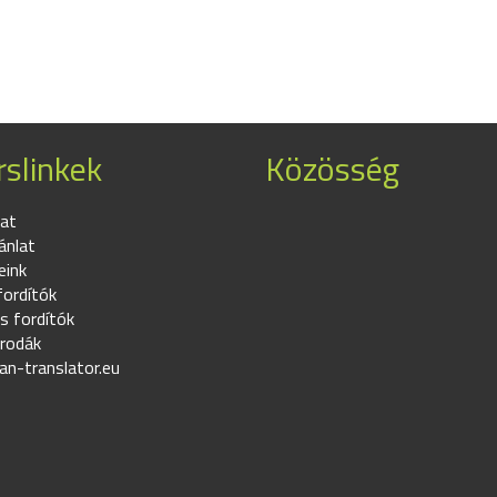
slinkek
Közösség
at
ánlat
eink
fordítók
s fordítók
irodák
an-translator.eu