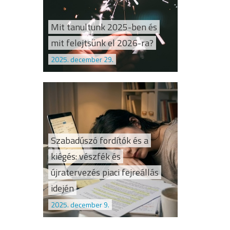
Mit tanultunk 2025-ben és
mit felejtsünk el 2026-ra?
2025. december 29.
Szabadúszó fordítók és a
kiégés: vészfék és
újratervezés piaci fejreállás
idején
2025. december 9.