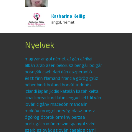
Katharina Kellig
angol, német
Nyelvek
magyar angol német afgán afrikai
albán arab azeri belorusz bengáli bolgár
bosnyák cseh dari dán eszperantó
észt finn flamand francia görög grúz
héber hindi holland horvát indonéz
izlandi japán jiddis katalán kazah kelta
kínai koreai kurd latin lengyel lett litván
lovári cigány macedón mandarin
moldáv mongol norvég olasz orosz
ógörög ótörök örmény perzsa
portugál román ruszin spanyol svéd
szerb szlovák szlovén tagalog tamil