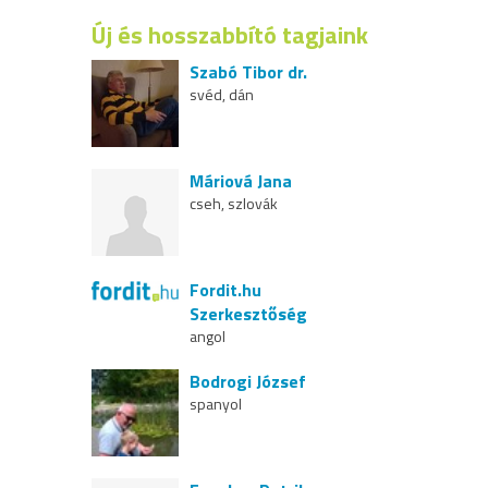
Új és hosszabbító tagjaink
Szabó Tibor dr.
svéd, dán
Máriová Jana
cseh, szlovák
Fordit.hu
Szerkesztőség
angol
Bodrogi József
spanyol