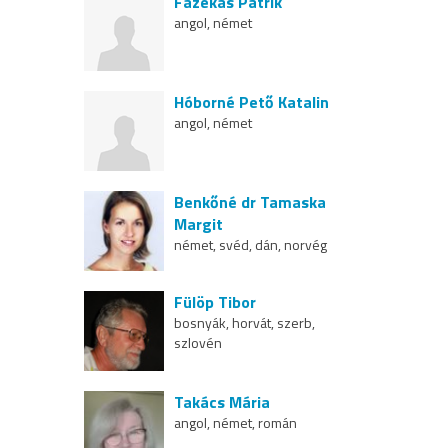
Fazekas Patrik
angol, német
Hóborné Pető Katalin
angol, német
Benkőné dr Tamaska
Margit
német, svéd, dán, norvég
Fülöp Tibor
bosnyák, horvát, szerb,
szlovén
Takács Mária
angol, német, román