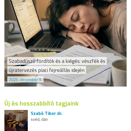
Szabadúszó fordítók és a kiégés: vészfék és
újratervezés piaci fejreállás idején
2025. december 9.
Új és hosszabbító tagjaink
Szabó Tibor dr.
svéd, dán