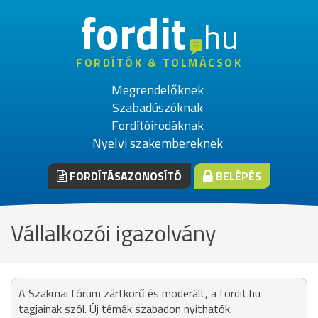
fordit
hu
FORDÍTÓK & TOLMÁCSOK
Megrendelőknek
Szabadúszóknak
Fordítóirodáknak
Nyelvi szakembereknek
FORDÍTÁSAZONOSÍTÓ
BELÉPÉS
Vállalkozói igazolvány
A Szakmai fórum zártkörű és moderált, a fordit.hu
tagjainak szól. Új témák szabadon nyithatók.