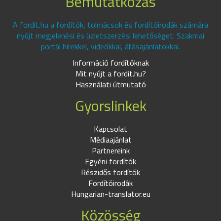
Bemutatkozás
A fordit.hu a fordítók, tolmácsok és fordítóirodák számára
nyújt megjelenési és üzletszerzési lehetőséget. Szakmai
portál hírekkel, videókkal, állásajánlatokkal.
Információ fordítóknak
Mit nyújt a fordit.hu?
Használati útmutató
Gyorslinkek
Kapcsolat
Médiaajánlat
Partnereink
Egyéni fordítók
Részidős fordítók
Fordítóirodák
Hungarian-translator.eu
Közösség