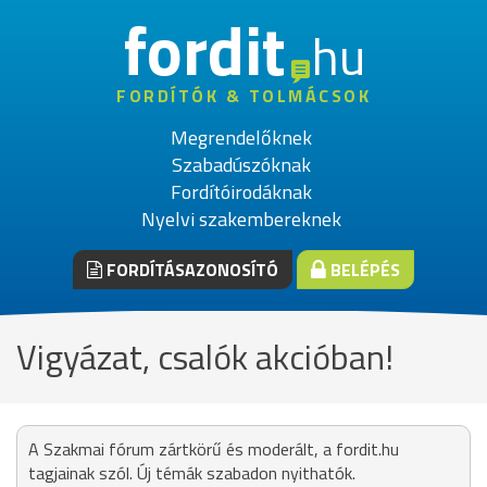
fordit
hu
FORDÍTÓK & TOLMÁCSOK
Megrendelőknek
Szabadúszóknak
Fordítóirodáknak
Nyelvi szakembereknek
FORDÍTÁSAZONOSÍTÓ
BELÉPÉS
Vigyázat, csalók akcióban!
A Szakmai fórum zártkörű és moderált, a fordit.hu
tagjainak szól. Új témák szabadon nyithatók.