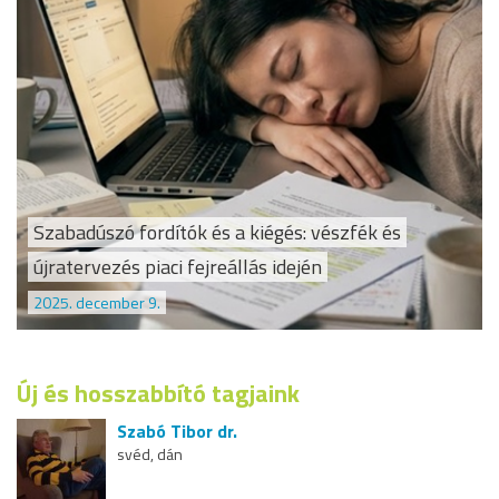
Szabadúszó fordítók és a kiégés: vészfék és
újratervezés piaci fejreállás idején
2025. december 9.
Új és hosszabbító tagjaink
Szabó Tibor dr.
svéd, dán