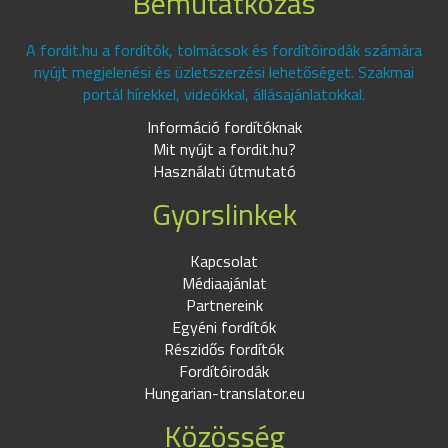
Bemutatkozás
A fordit.hu a fordítók, tolmácsok és fordítóirodák számára
nyújt megjelenési és üzletszerzési lehetőséget. Szakmai
portál hírekkel, videókkal, állásajánlatokkal.
Információ fordítóknak
Mit nyújt a fordit.hu?
Használati útmutató
Gyorslinkek
Kapcsolat
Médiaajánlat
Partnereink
Egyéni fordítók
Részidős fordítók
Fordítóirodák
Hungarian-translator.eu
Közösség