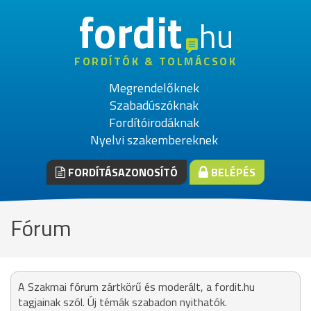
fordit
hu
FORDÍTÓK & TOLMÁCSOK
Megrendelőknek
Szabadúszóknak
Fordítóirodáknak
Nyelvi szakembereknek
FORDÍTÁSAZONOSÍTÓ
BELÉPÉS
Fórum
A Szakmai fórum zártkörű és moderált, a fordit.hu
tagjainak szól. Új témák szabadon nyithatók.