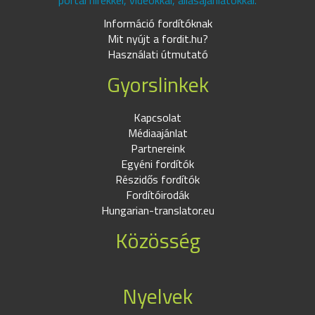
portál hírekkel, videókkal, állásajánlatokkal.
Információ fordítóknak
Mit nyújt a fordit.hu?
Használati útmutató
Gyorslinkek
Kapcsolat
Médiaajánlat
Partnereink
Egyéni fordítók
Részidős fordítók
Fordítóirodák
Hungarian-translator.eu
Közösség
Nyelvek