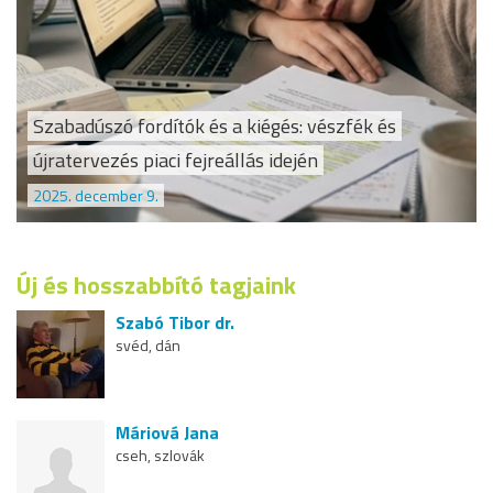
Szabadúszó fordítók és a kiégés: vészfék és
újratervezés piaci fejreállás idején
2025. december 9.
Új és hosszabbító tagjaink
Szabó Tibor dr.
svéd, dán
Máriová Jana
cseh, szlovák