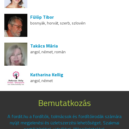
Fülöp Tibor
bosnyák, horvát, szerb, szlovén
Takács Mária
angol, német, román
Katharina Kellig
angol, német
Bemutatkozás
A fordit.hu a fordítók, tolmácsok és fordítóirodák számára
nyújt megjelenési és üzletszerzési lehetőséget. Szakmai