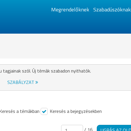
Megrendelőknek
Szabadúszóknak
u tagjainak szól. Új témák szabadon nyithatók.
SZABÁLYZAT
Keresés a témákban
Keresés a bejegyzésekben
/ 16
UGRÁS AZ OL