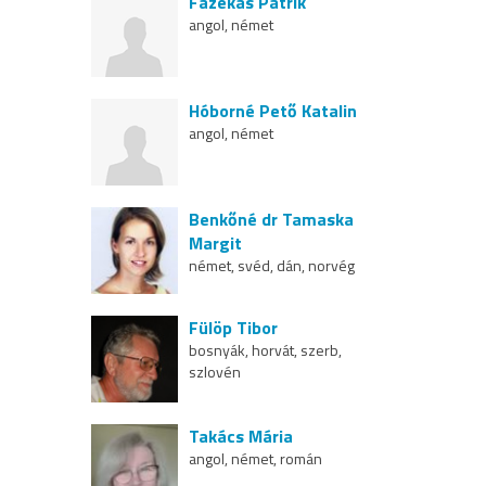
Fazekas Patrik
angol, német
Hóborné Pető Katalin
angol, német
Benkőné dr Tamaska
Margit
német, svéd, dán, norvég
Fülöp Tibor
bosnyák, horvát, szerb,
szlovén
Takács Mária
angol, német, román