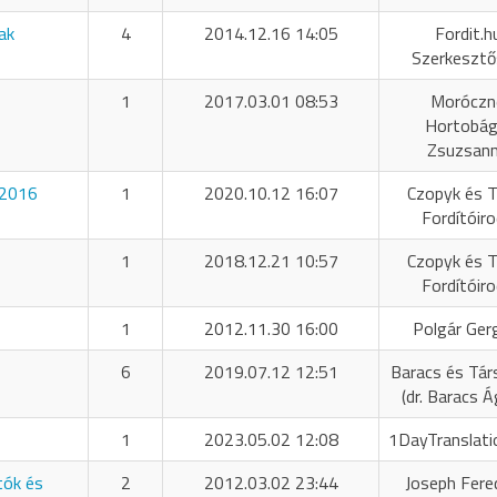
ak
4
2014.12.16 14:05
Fordit.h
Szerkeszt
1
2017.03.01 08:53
Moróczn
Hortobág
Zsuzsan
 2016
1
2020.10.12 16:07
Czopyk és T
Fordítóir
1
2018.12.21 10:57
Czopyk és T
Fordítóir
1
2012.11.30 16:00
Polgár Ger
6
2019.07.12 12:51
Baracs és Tár
(dr. Baracs 
1
2023.05.02 12:08
1DayTranslati
tók és
2
2012.03.02 23:44
Joseph Fere