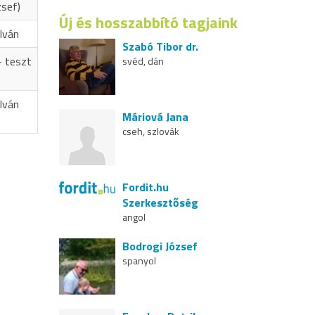
zsef)
Új és hosszabbító tagjaink
Iván
Szabó Tibor dr.
- teszt
svéd, dán
Iván
Máriová Jana
cseh, szlovák
Fordit.hu
Szerkesztőség
angol
Bodrogi József
spanyol