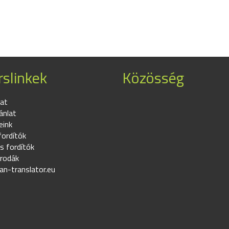
slinkek
Közösség
at
ánlat
eink
fordítók
s fordítók
irodák
an-translator.eu