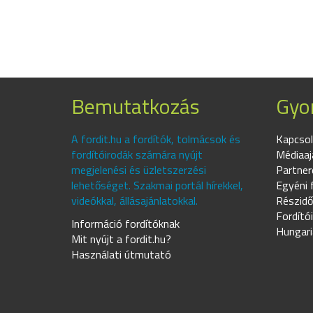
Bemutatkozás
Gyor
A fordit.hu a fordítók, tolmácsok és
Kapcsol
fordítóirodák számára nyújt
Médiaaj
megjelenési és üzletszerzési
Partner
lehetőséget. Szakmai portál hírekkel,
Egyéni 
videókkal, állásajánlatokkal.
Részidő
Fordító
Információ fordítóknak
Hungari
Mit nyújt a fordit.hu?
Használati útmutató