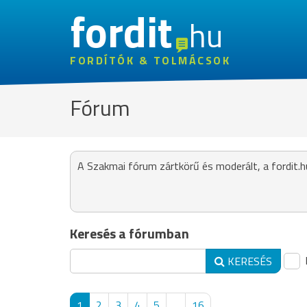
fordit
hu
FORDÍTÓK & TOLMÁCSOK
Fórum
A Szakmai fórum zártkörű és moderált, a fordit.h
Keresés a fórumban
KERESÉS
1
2
3
4
5
...
16