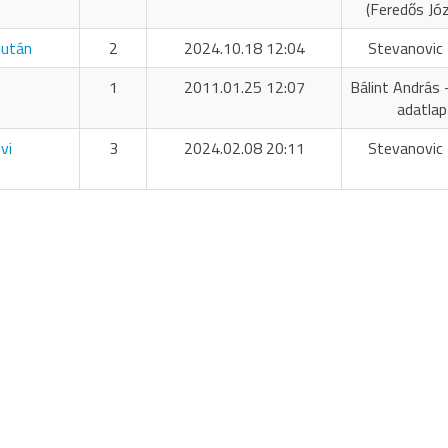
(Feredős Jó
 után
2
2024.10.18 12:04
Stevanovic 
1
2011.01.25 12:07
Bálint András 
adatlap
vi
3
2024.02.08 20:11
Stevanovic 