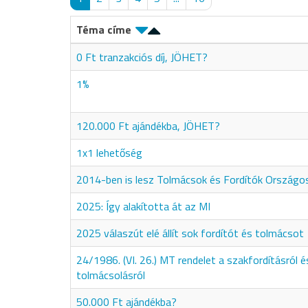
Téma címe
0 Ft tranzakciós díj, JÖHET?
1%
120.000 Ft ajándékba, JÖHET?
1x1 lehetőség
2014-ben is lesz Tolmácsok és Fordítók Ország
2025: Így alakította át az MI
2025 válaszút elé állít sok fordítót és tolmácsot
24/1986. (VI. 26.) MT rendelet a szakfordításról é
tolmácsolásról
50.000 Ft ajándékba?