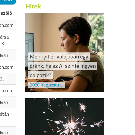
Hírek
ászóló
on.com
ársa
 Kft.
Iván
Mennyit ér valójában egy
óránk, ha az AI szinte ingyen
on.com
dolgozik?
Bt.
2026. augusztus 5.
on.com
Iván
oltán
Iván