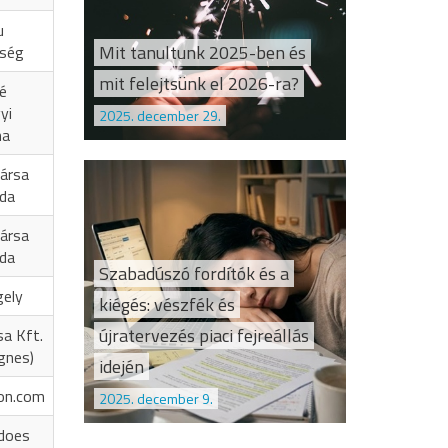
u
Mit tanultunk 2025-ben és
őség
mit felejtsünk el 2026-ra?
é
yi
2025. december 29.
na
ársa
oda
ársa
oda
Szabadúszó fordítók és a
gely
kiégés: vészfék és
újratervezés piaci fejreállás
sa Kft.
Ágnes)
idején
on.com
2025. december 9.
does