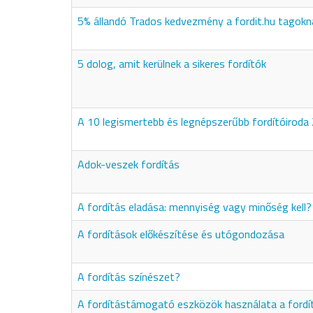
5% állandó Trados kedvezmény a fordit.hu tagokn
5 dolog, amit kerülnek a sikeres fordítók
A 10 legismertebb és legnépszerűbb fordítóiroda
Adok-veszek fordítás
A fordítás eladása: mennyiség vagy minőség kell?
A fordítások előkészítése és utógondozása
A fordítás színészet?
A fordítástámogató eszközök használata a fordí