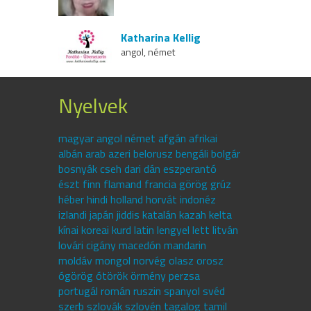
Katharina Kellig
angol, német
Nyelvek
magyar angol német afgán afrikai
albán arab azeri belorusz bengáli bolgár
bosnyák cseh dari dán eszperantó
észt finn flamand francia görög grúz
héber hindi holland horvát indonéz
izlandi japán jiddis katalán kazah kelta
kínai koreai kurd latin lengyel lett litván
lovári cigány macedón mandarin
moldáv mongol norvég olasz orosz
ógörög ótörök örmény perzsa
portugál román ruszin spanyol svéd
szerb szlovák szlovén tagalog tamil